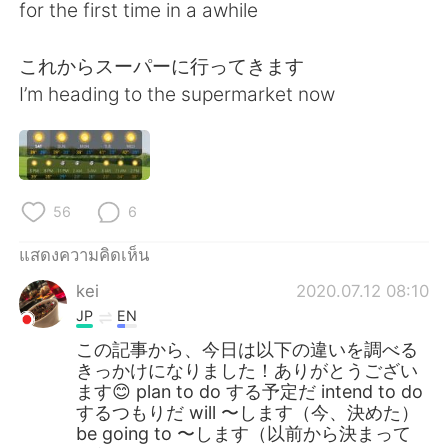
Deutsch
日本語
for the first time in a awhile
한국어
Русский
これからスーパーに行ってきます
I’m heading to the supermarket now
Indonesia
Italiano
Türkçe
Tiếng Việt
Português
56
6
แสดงความคิดเห็น
kei
2020.07.12 08:10
JP
EN
この記事から、今日は以下の違いを調べる
きっかけになりました！ありがとうござい
ます😊 plan to do する予定だ intend to do
するつもりだ will 〜します（今、決めた）
be going to 〜します（以前から決まって