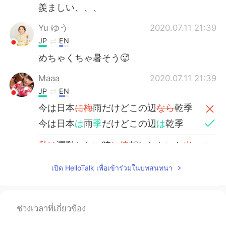
羨ましい、、、
Yu ゆう
2020.07.11 21:39
JP
EN
めちゃくちゃ暑そう🥵
Maaa
2020.07.11 21:39
JP
EN
今は日本
に梅
雨だけどこの辺
なら
乾季
今は日本
は
雨
季
だけどこの辺
は
乾季
私は
運動したい時
に速
朝にしないと
出
来
ない
เปิด HelloTalk เพื่อเข้าร่วมในบทสนทนา
運動したい時
は早
朝にしないと
いけ
な
い
ช่วงเวลาที่เกี่ยวข้อง