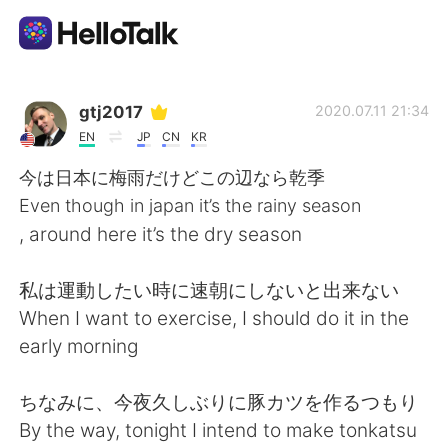
แอปแลกเปลี่ยนทางภาษา
gtj2017
2020.07.11 21:34
EN
JP
CN
KR
AI Grammar Checker
今は日本に梅雨だけどこの辺なら乾季
Even though in japan it’s the rainy season
ไทย
, around here it’s the dry season
私は運動したい時に速朝にしないと出来ない
English
简体中文
When I want to exercise, I should do it in the
early morning
繁體中文
Español
ちなみに、今夜久しぶりに豚カツを作るつもり
العربية
Français
By the way, tonight I intend to make tonkatsu