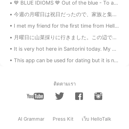
💙 BLUE IDIOMS 💙 Out of the blue - To appear out of nowhere without any warning, to happen quite ...
今週の月曜日は祝日だったので、家族と集めてバーベキューした Monday was a national holiday, so my family got together for a barb...
I met my friend for the first time from Hellotalk even though we have known each other for a whil...
月曜日に山菜採りに行きました。この辺でまだ時期が早いのでコゴミ中心に採りました。コシアブラもあり真下がまだ小さかったです。5日にまた採りに行く予定です。今度シドケを採ります! 山菜大好きですが天...
It is very hot here in Santorini today. My glass of beer is considered small size😅😅😅I don't want ...
This app can be used for dating but it is not a dating app so if you find someone who likes you a...
ติดตามเรา
AI Grammar
Press Kit
เว็บ HelloTalk