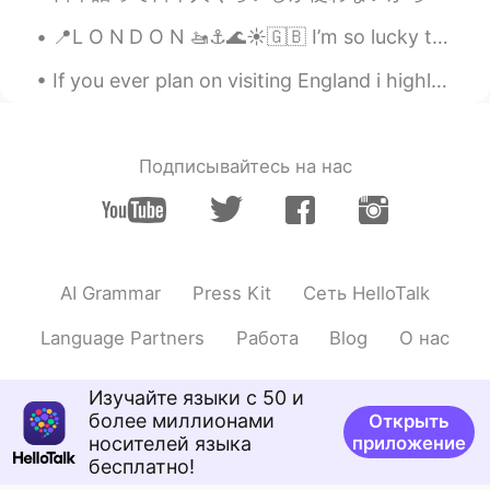
📍L O N D O N 🚤⚓️🌊☀️🇬🇧 I’m so lucky to live so close to this....it’s so peaceful and relaxing 🙆‍♀️😍
If you ever plan on visiting England i highly recommend getting on the ferry and visiting the Isl...
Подписывайтесь на нас
AI Grammar
Press Kit
Сеть HelloTalk
Language Partners
Работа
Blog
О нас
Изучайте языки с 50 и
более миллионами
Открыть
носителей языка
приложение
бесплатно!