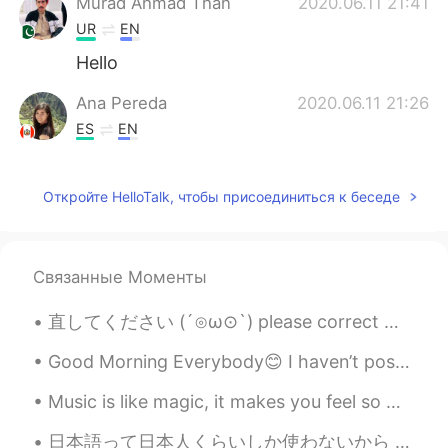
Murad Ahmad Than
2020.06.11 21:41
UR
EN
Hello
Ana Pereda
2020.06.11 21:26
ES
EN
🥺 😍
Откройте HelloTalk, чтобы присоединиться к беседе
HÃĶĪM
2020.06.11 21:18
AR
EN
Hi I want an app that helps me can you
Связанные Моменты
help me please?
直してください (´⊙ω⊙`) please correct me :> この今年の夏に従弟と旅した I travelled with my cousin this summer ニュー...
negi
2020.06.11 21:15
JP
EN
Good Morning Everybody😊 I haven’t posted in awhile and I’m sorry about that, I’ve been pretty bu...
what kind of dog is he or she?
Music is like magic, it makes you feel so many feelings and always helps you 😋 what music do you...
日本語って日本人くらいしか使わないから ハロートークで日本語を母国語にしてる人はだいたい日本人 日本語を勉強してる人からすればいいこと 間違った日本語を使う人と話すことにならんから でもそれに比...