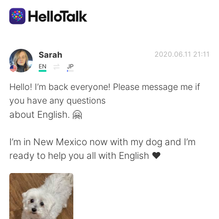
Приложение для Языкового Обмена
Sarah
2020.06.11 21:11
EN
JP
AI Grammar Checker
Hello! I’m back everyone! Please message me if
you have any questions
Русский
about English. 🤗
I’m in New Mexico now with my dog and I’m
English
简体中文
ready to help you all with English ❤️
繁體中文
Español
العربية
Français