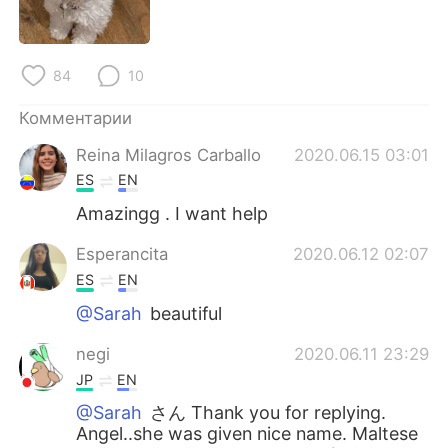
Deutsch
日本語
한국어
ไทย
84
10
Indonesia
Italiano
Комментарии
Reina Milagros Carballo
2020.06.15 03:01
Türkçe
Tiếng Việt
ES
EN
Português
Amazingg . I want help
Esperancita
2020.06.12 02:07
ES
EN
@Sarah
beautiful
negi
2020.06.11 23:29
JP
EN
@Sarah
さん Thank you for replying.
Angel..she was given nice name. Maltese