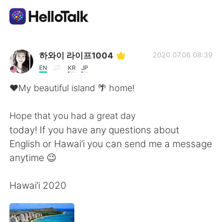
語学交換アプリ
하와이 라이프1004
2020.07.06 08:39
EN
KR
JP
AI Grammar Checker
❤️My beautiful island 🌴 home!
日本語
Hope that you had a great day
today! If you have any questions about
English or Hawai’i you can send me a message
English
简体中文
anytime 😉
繁體中文
Español
Hawai’i 2020
العربية
Français