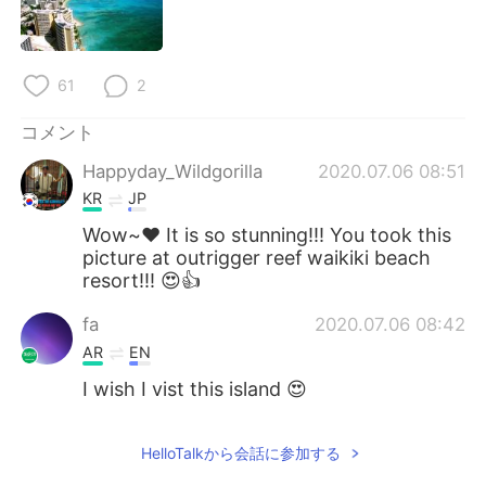
Deutsch
한국어
Русский
ไทย
61
2
Indonesia
Italiano
コメント
Türkçe
Tiếng Việt
Happyday_Wildgorilla
2020.07.06 08:51
KR
JP
Português
Wow~♥ It is so stunning!!! You took this
picture at outrigger reef waikiki beach
resort!!! 😍👍
fa
2020.07.06 08:42
AR
EN
I wish I vist this island 😍
HelloTalkから会話に参加する