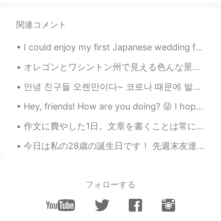
関連コメント
I could enjoy my first Japanese wedding for my university friend. She got married today. It's ver...
オレゴンとワシントン州で見える色んな景色。 もうハイキング行けないの悲しい。また行ける時まで頑張りましょう！ Various views you can see in Oregon and ...
안녕 친구들 오렌만이다~ 코로나 때문에 발리오 이사왔어요 ㅋㅋ 지금은 시골 마을에 있어요 .. 한달 동안 여기서 살다보니 너무 즐겁고 여기 동네 사람들이랑 도 치네고있어요^^...
Hey, friends! How are you doing? 😜 I hope you had a really great day. If you had any problems or ...
作文に費やした1日。文章を書くことは常にもどかしさが伴う。どれほど慎重に言葉を選んでも、言いたいことを完璧に表現するのは不可能だ。言葉にされる時点で何かが失われる。第二言語で書くと尚更だ。推敲す...
今日は私の28歳の誕生日です！ 先週末友達と計画を立てたので、今日はあまりしませんでした。 しかし、浅草に行ってアイスクリームをもらいました。 私を招待してくれてありがとう。 私はこのアプリで...
フォローする