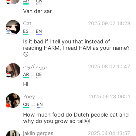
AR
CN
Van der sar
Cat
2025.09.02 14:28
ES
EN
Is it bad if I tell you that instead of
reading HARM, I read HAM as your name?
🙃
بزونه كيوت
2025.08.02 10:47
AR
DE
Hi
Zoey
2025.06.23 06:11
CN
EN
How much food do Dutch people eat and
why do you grow so tall😖
jaklin gerges
2025.04.04 13:57