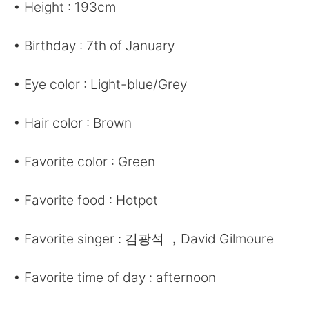
日本語
한국어
• Height : 193cm
Русский
ไทย
• Birthday : 7th of January
Indonesia
Italiano
• Eye color : Light-blue/Grey
Türkçe
Tiếng Việt
• Hair color : Brown
Português
• Favorite color : Green
• Favorite food : Hotpot
• Favorite singer : 김광석 ，David Gilmoure
• Favorite time of day : afternoon