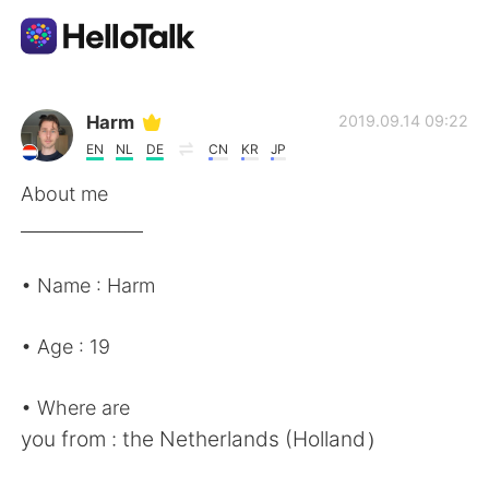
Language Exchange App
Harm
2019.09.14 09:22
EN
NL
DE
CN
KR
JP
AI Grammar Checker
About me
______________
English
• Name : Harm
简体中文
繁體中文
• Age : 19
Español
العربية
• Where are
you from : the Netherlands (Holland）
Français
Deutsch