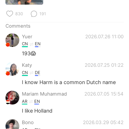
830
191
Comments
Yuer
2026.07.26 11:00
CN
EN
193😱
Katy
2026.07.25 01:22
CN
DE
I know Harm is a common Dutch name
Mariam Muhammad
2026.07.05 15:54
AR
EN
I like Holland
Bono
2026.03.29 05:42