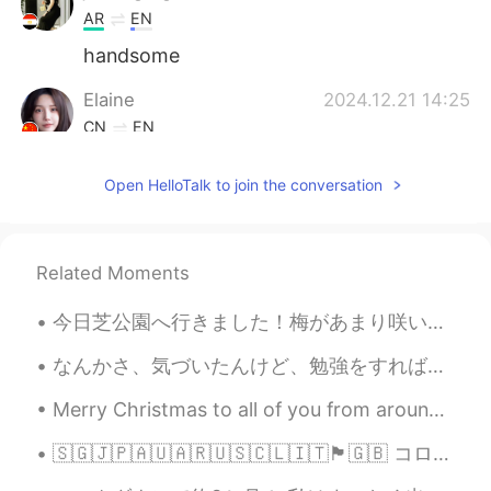
AR
EN
handsome
Elaine
2024.12.21 14:25
CN
EN
Look at the photos, not the words, and
Open HelloTalk to join the conversation
you're so tall
Michel Azzi
2024.09.08 11:40
AR
EN
Related Moments
Nice to meet you !
今日芝公園へ行きました！梅があまり咲いていなかったけど、素敵なカンザクラを見ました！🤩🌸🗼動画も作りました。🤗 https://vt.tiktok.com/ZSJRrKreA/ I went...
La
2024.07.21 04:32
なんかさ、気づいたんけど、勉強をすれば、するほど自分の性格が変わってきちゃうと思わない？ 例えば、日本語を勉強してる外国人(僕も含まっている)はだんだん静かになって、気使ったりします。 逆に...
AR
EN
You are 19 years old and your height is
Merry Christmas to all of you from around the world. I hope you’ve all had or are having an enj...
193 cm excuse me What do you eat
🇸🇬🇯🇵🇦🇺🇦🇷🇺🇸🇨🇱🇮🇹🏴󠁧󠁢󠁳󠁣󠁴󠁿🇬🇧 コロナのせいで世界中の皆さんのライフスタイルを変えて、良くも悪くも色々な影響があります。 外に出ることを減らして、代わりに家で過ごす時間を増や...
Wendy
2024.07.19 08:58