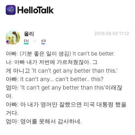
App di scambio linguistico
올리
2019.09.03 11:12
EN
KR
AI Grammar Checker
아빠: (기분 좋은 일이 생김) It can't be better.
나: 아빠 내가 저번에 가르쳐줬잖아. 그
Italiano
게 아니고 'It can't get any better than this.'
아빠: It can't any... can't better.. this?
엄마: 'It can't get any better than this'이래잖
English
简体中文
아.
아빠: 아 내가 영어만 잘했으면 미국 대통령 했을
繁體中文
Español
거다.
엄마: 영어를 못해서 감사하네.
العربية
Français