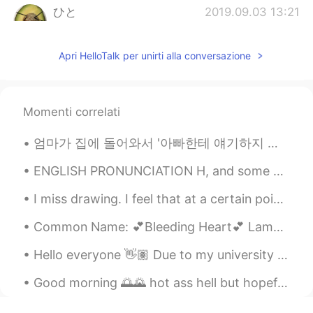
ひと
2019.09.03 13:21
KR
JP
올리비아님 인생책 추천 하나만 해주세요
Apri HelloTalk per unirti alla conversazione
올리
2019.09.03 12:58
EN
KR
Momenti correlati
@Marco
☺
엄마가 집에 돌어와서 '아빠한테 얘기하지 마~'라고 하시면서 저와 언니에게 속삭이며 오늘의 에피소드를 들려주셨다 엄마는 오늘 동네 편의점에 들렸었나보다 그리고 어느 낯선 젊...
Marco
2019.09.03 12:16
KR
JP
ENGLISH PRONUNCIATION H, and some vowel sounds I am (I'm) so angry I could really hit something...
훈훈하네요 😊😊
I miss drawing. I feel that at a certain point I’ve lost the love to do it. And the lack of confi...
올리
2019.09.03 12:11
Common Name: 💕Bleeding Heart💕 Lamprocapnos spectabilis is a species of flowering plant in the pop...
EN
KR
Hello everyone 👋🏽 Due to my university I’ll be logging out and deleting this app from my phone. ...
@Jung
님도 정말 멋져요! 호주에서 잘하실
거라고 믿어요 :) 일이 잘 안 풀릴 때도 있겠
Good morning 🌅🌄 hot ass hell but hopefully the sky clears up later took this shot of one if the b...
지만 실수도 배우는 과정인 걸 잊지 마세요