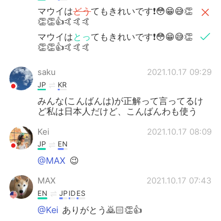
マウイは
どう
てもきれいです❗️😳😁😅👏
👏👏👍🤙🤙🤙
マウイは
とっ
てもきれいです❗️😳😁😅👏
👏👏👍🤙🤙🤙
saku
2021.10.17 09:29
JP
KR
みんな(こんばんは)が正解って言ってるけ
ど私は日本人だけど、こんばんわも使う
Kei
2021.10.17 08:09
JP
EN
@MAX
😉
MAX
2021.10.17 07:43
EN
JP
ID
ES
@Kei
ありがとう🙇🏻👏👍