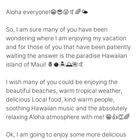
日本語
한국어
Aloha everyone!😁😎😜🤙🌈🌤
Русский
ไทย
So, I am sure many of you have been
Indonesia
Italiano
wondering where I am enjoying my vacation
and for those of you that have been patiently
Türkçe
Tiếng Việt
waiting the answer is the paradise Hawaiian
island of Maui! 🍍🥥🏝🌅🌺🤙
Português
I wish many of you could be enjoying the
beautiful beaches, warm tropical weather,
delicious Local food, kind warm people,
soothing Hawaiian music and the absolutely
relaxing Aloha atmosphere with me! 😁👍👏🌈
Ok, I am going to enjoy some more delicious