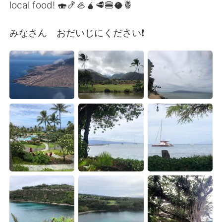
local food! 🍣🍤🦪🧉🥩🍔🥥🍍
みなさん おだいじにください❗️