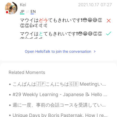
Kei
2021.10.17 07:27
JP
EN
マウイは
どう
てもきれいです❗️😳😁😅👏
👏👏👍🤙🤙🤙
マウイは
と
てもきれいです❗️😳😁😅👏👏
👏👍🤙🤙🤙
みなさん おだいじにください❗️
Open HelloTalk to join the conversation
みなさん おだいじに
して
ください❗️
doroty
2021.10.17 01:30
Related Moments
ES
KR
こんばんは🇯🇵こんにちは🇬🇧 MeetingいったからBreak time. 今日もStarbucks☕ 私はそれが好き😘 あと少ししごとやりまーす☺ Good Night 日本のみなさん🌟
Que bellos paisajes
#29 Weekly Learning - Japanese 📝 Hello friends 😄, Welcome to my weekly learning of 🇰🇷🇯🇵🇷🇺 ❓ Qu...
Noelia
2021.10.17 00:47
ES
EN
週に一度、事前の会話コースを受講しています。今週のトピックは「54文字の物語」でした。 レッスン後で、宿題は、オリジナルの「54文字の物語」を作成することでした。写真をご覧ください。 ゴメン...
Precioso paisaje, me encantaría ir 😍
Unique Days by Boris Pasternak. How I remember solstice days Through many winters long completed...