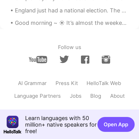
Andi T
2021.10.15 23:04
England just had a national election. The worst result has come of it, and I never want to return...
ES
JP
Good morning ~ ☀️ It’s almost the weekend!~ 🎉🎉 Do you have any plans? I recently tried a bubb...
What a beautiful place! Hope that you
enjoyed it!
The D
2021.10.15 12:55
Follow us
JP
EN
マウイは
どう
てもきれいです❗️😳😁😅👏
👏👏👍🤙🤙🤙
マウイは
と
てもきれいです❗️😳😁😅👏👏
AI Grammar
Press Kit
HelloTalk Web
👏👍🤙🤙🤙
Language Partners
Jobs
Blog
About
みなさん おだいじにください❗️
みなさん おだいじに
して
ください❗️
Learn languages with 50
million+ native speakers for
Open App
Aki
2021.10.14 16:35
free!
JP
EN