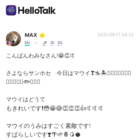
Language Exchange App
MAX
2021.09.17 04:22
EN
JP
ID
ES
AI Grammar Checker
こんばんわみなさん!😁👏🤙
English
さよならサンホセ 今日はマウイ❣🛬🏝🏄🏻‍♂️🌊🌈🏊🏻
🏌🏿🍍🥥🎣🐟🍣🍤🍱
简体中文
繁體中文
マウイはどうて
もきれいです❗️😳😁😅👏👏👏👍🤙🤙🤙
Español
العربية
マウイのうみはすごく素敵です!
Français
Deutsch
すばらしいです❣️🌴🌱🍍🥭🥥