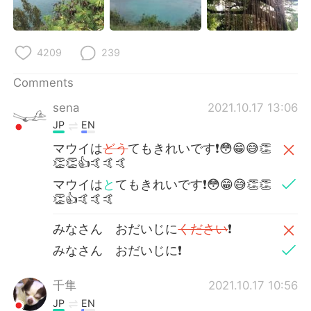
4209
239
Comments
sena
2021.10.17 13:06
JP
EN
マウイは
どう
てもきれいです❗️😳😁😅👏
👏👏👍🤙🤙🤙
マウイは
と
てもきれいです❗️😳😁😅👏👏
👏👍🤙🤙🤙
みなさん おだいじに
ください
❗️
みなさん おだいじに❗️
千隼
2021.10.17 10:56
JP
EN