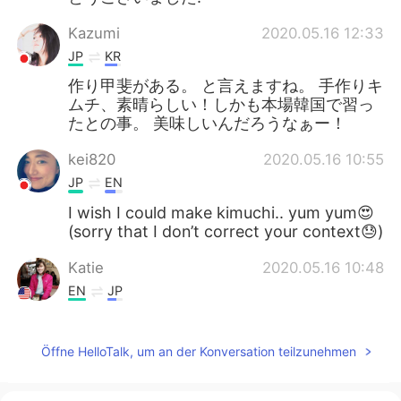
Kazumi
2020.05.16 12:33
JP
KR
作り甲斐がある。 と言えますね。 手作りキ
ムチ、素晴らしい！しかも本場韓国で習っ
たとの事。 美味しいんだろうなぁー！
kei820
2020.05.16 10:55
JP
EN
I wish I could make kimuchi.. yum yum😍
(sorry that I don’t correct your context😓)
Katie
2020.05.16 10:48
EN
JP
@Hide
わかりました! ありがとうござい
ました!
Öffne HelloTalk, um an der Konversation teilzunehmen
Jessica
2020.05.16 10:46
JP
EN