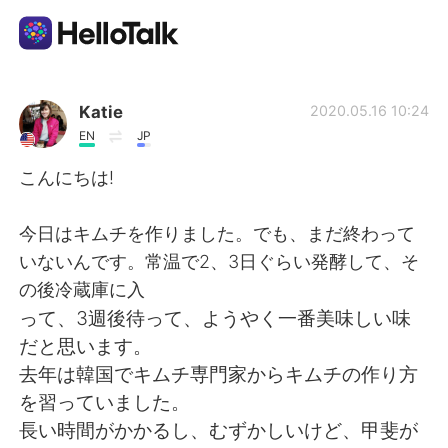
Sprachaustausch-App
Katie
2020.05.16 10:24
EN
JP
AI Grammar Checker
こんにちは!
Deutsch
今日はキムチを作りました。でも、まだ終わって
いないんです。常温で2、3日ぐらい発酵して、そ
の後冷蔵庫に入
English
简体中文
って、3週後待って、ようやく一番美味しい味
だと思います。
繁體中文
Español
去年は韓国でキムチ専門家からキムチの作り方
を習っていました。
العربية
Français
長い時間がかかるし、むずかしいけど、甲斐が