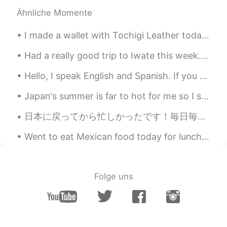
Ähnliche Momente
常温で2、3日ぐらい発酵して、その後
冷蔵庫に入って、3週後待って、ようや
I made a wallet with Tochigi Leather today. over time and with use, it will get a nice patina lik...
く一番美味しい味
だ
と思います。
常温で2、3日ぐらい発酵して、その後
Had a really good trip to Iwate this week. Before I came to Japan, I got to experience lots of ot...
冷蔵庫に入って、3週後待って、ようや
く一番美味しい味
になった
と思いま
Hello, I speak English and Spanish. If you need help with any of those languages feel free to mes...
す。
Japan's summer is far to hot for me so I started early in the morning around 6:30 to beat the hea...
長い
時間がかかるし、むずかしいけ
日本に戻ってから忙しかったです！毎日毎日やることあって全然休めない。😖 昨日、一昨日、えべっさん参りました。道がめちゃ混んでたのに皆さんが笑顔で楽しんでた！そのいい気分が移った。 日本に戻ったら...
ど、甲斐がる手作りキムチを食べれる!
とても
時間がかかるし、むずかしいけ
Went to eat Mexican food today for lunch. corn chips and salsa, .....flautas with rice, beans and...
ど、
作った
甲斐が
あ
る手作りキムチを
食べれる!
Folge uns
Hide
2020.05.16 10:40
JP
EN
@Katie
If I were you, I would say, 長い時
間がかかるし難しいけど、手作りキムチに