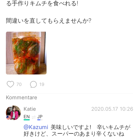
日本語
한국어
る手作りキムチを食べれる!
Русский
ไทย
間違いを直してもらえませんか?
Indonesia
Italiano
Türkçe
Tiếng Việt
Português
70
19
Kommentare
Katie
2020.05.17 10:26
EN
JP
@Kazumi
美味しいですよ! 辛いキムチが
好きけど、スーパーのあまり辛くないね