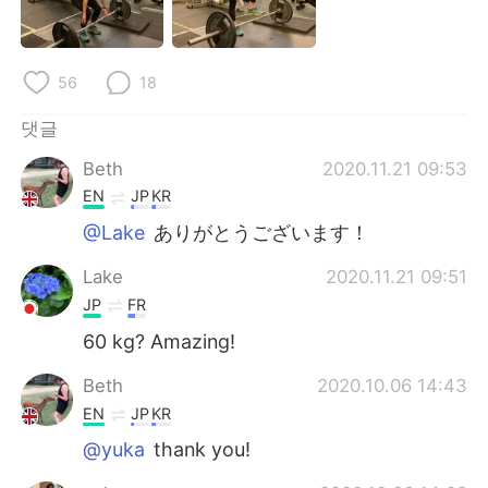
Deutsch
日本語
Русский
ไทย
56
18
Indonesia
Italiano
댓글
Beth
2020.11.21 09:53
Türkçe
Tiếng Việt
EN
JP
KR
Português
@Lake
ありがとうございます！
Lake
2020.11.21 09:51
JP
FR
60 kg? Amazing!
Beth
2020.10.06 14:43
EN
JP
KR
@yuka
thank you!