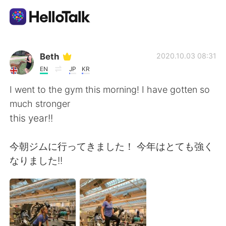
언어 교환 앱
Beth
2020.10.03 08:31
EN
JP
KR
AI Grammar Checker
I went to the gym this morning! I have gotten so
much stronger
한국어
this year!!
今朝ジムに行ってきました！ 今年はとても強く
English
简体中文
なりました!!
繁體中文
Español
العربية
Français