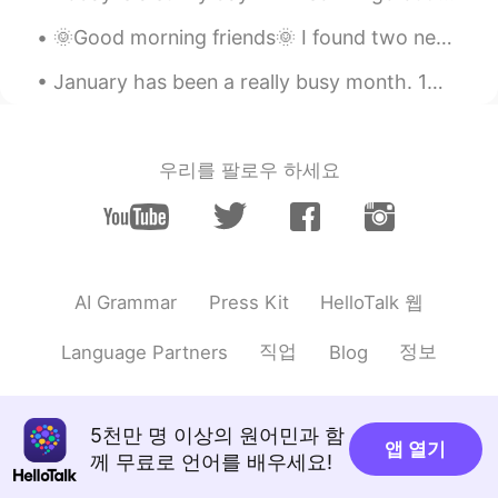
Beth
2020.10.03 08:42
EN
JP
KR
🌞Good morning friends🌞 I found two new condiment products at the grocery store today👌🏻 I can't wa...
@Issei
Thank you!!!
January has been a really busy month. 1月は本当に忙しい月でした。 So I haven't been able to talk much or post...
Beth
2020.10.03 08:42
EN
JP
KR
우리를 팔로우 하세요
@Ꮓꭴꭼ زوي
yes! 60kg
Ryan
2020.10.03 08:40
JP
EN
please don't hit me!
HelloTalk 웹
AI Grammar
Press Kit
Ꮓꭴꭼ زوي
2020.10.03 08:36
직업
정보
Language Partners
Blog
JP
EN
Wow! heavy looking!!😲
5천만 명 이상의 원어민과 함
앱 열기
Hana
2020.10.03 08:35
께 무료로 언어를 배우세요!
JP
EN