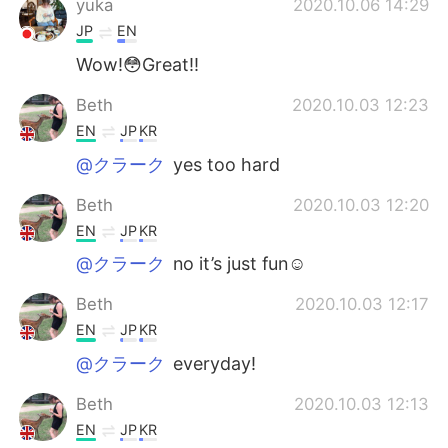
yuka
2020.10.06 14:29
JP
EN
Wow!😳Great!!
Beth
2020.10.03 12:23
EN
JP
KR
@クラーク
yes too hard
Beth
2020.10.03 12:20
EN
JP
KR
@クラーク
no it’s just fun☺️
Beth
2020.10.03 12:17
EN
JP
KR
@クラーク
everyday!
Beth
2020.10.03 12:13
EN
JP
KR