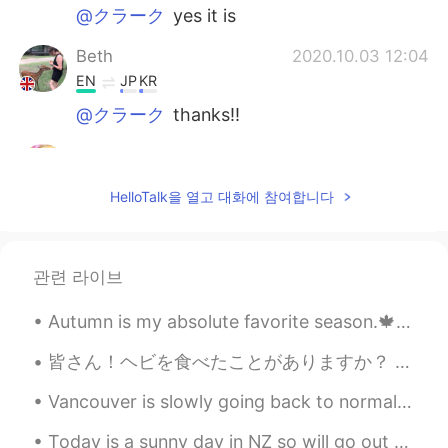
@クラーク
yes it is
Beth
2020.10.03 12:04
EN
JP
KR
@クラーク
thanks!!
Hana
2020.10.03 08:43
JP
EN
HelloTalk을 열고 대화에 참여합니다
@Beth
😊
Beth
2020.10.03 08:43
관련 라이브
EN
JP
KR
@Ryan
I am not that strong yet! Haha
Autumn is my absolute favorite season.🍁🎃🍁🎃🍁 So glad I get to enjoy it this year. 💖💖 Now if I co...
Beth
2020.10.03 08:42
皆さん！ヘビを食べたことがありますか？ 昨日、テキサスから帰ってきたおばさんと会って、ガラガラヘビの乾燥肉をもらえました！子どもの時、ヘビの乾燥肉は一番の好きなスナックの一つでした。これは本当...
EN
JP
KR
Vancouver is slowly going back to normal. I miss the crowds, the amazing weather and summer adven...
@Hana
thank you!!
Today is a sunny day in NZ so will go out with local beekeepers to look at the Manuka honey colle...