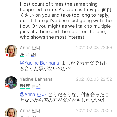
I lost count of times the same thing
happened to me. As soon as they go 面倒
くさい on you and take too long to reply,
quit it. Lately I've been just going with the
flow. Or you might as well talk to multiple
girls at a time and then opt for the one,
who shows the most interest.
Anna 안나
2021.02.03 22:56
JP
EN
@Yacine Bahnana
まじか？カナダでも付
き合った事がないのか？
Yacine Bahnana
2021.02.03 22:52
EN
FR
JP
@Anna 안나
どうだろうな、付き合ったこ
とないから俺の方がダメかもしれない😅
Anna 안나
2021.02.03 20:55