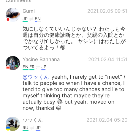
Comments
Gumi
2021.02.05 09:51
JP
EN
気にしなくていいんじゃない？ わたしも今
週は自分の健康診断とか、父親の入院とか
でかなり忙しかった。 ヤシンにはわたしが
ついてるよっ！🤪
Yacine Bahnana
2021.02.04 11:51
EN
FR
JP
@ウッくん
yeahh, I rarely get to "meet" /
talk to people so when I have a chance, I
tend to give too many chances and lie to
myself thinking that maybe they're
actually busy 😂 but yeah, moved on
now, thanks! 😁
ウッくん
2021.02.04 05:20
RU
JP