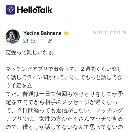
Language Exchange App
Yacine Bahnana
2021.02.03 11:16
EN
FR
JP
AI Grammar Checker
恋愛って難しいなぁ
English
マッチングアプリで出会って、２週間ぐらい楽し
く話してライン聞かれて、そこでもっと話して会
う予定を立
简体中文
繁體中文
てた。普通は一日で何回もやりとりをしてが予
定を立ててから相手のメッセージが遅くなっ
Español
العربية
て、２日間経っても返信がこない。マッチング
アプリでは、女性の方がたくさんマッチできる
Français
Deutsch
ので、僕としか話してないなんて思ってないの