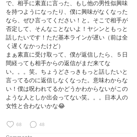
日本語
한국어
で、相手に素直に言った、もし他の男性似興味
を持つようになったり、僕に興味がなくなった
Русский
ไทย
なら、ぜひ言ってください！と。そこで相手が
否定して、そんなことないよ！ヤシンともっと
Indonesia
Italiano
話したいです！ただ基本ラインが遅い（前は全
く遅くなかったけど）
Türkçe
Tiếng Việt
まぁ素直に受け取って、僕が返信したら、５日
間経っても相手からの返信がまだ来てな
Português
い。。。笑。ちょうどさっきもっと話したいと
言ってるのに返信しなくなった。意味わからな
い！僕は呪われてるかどうかわからないがこの
ような人としか出会ってない笑。。。日本人の
女性と合わないかな😂
68
48