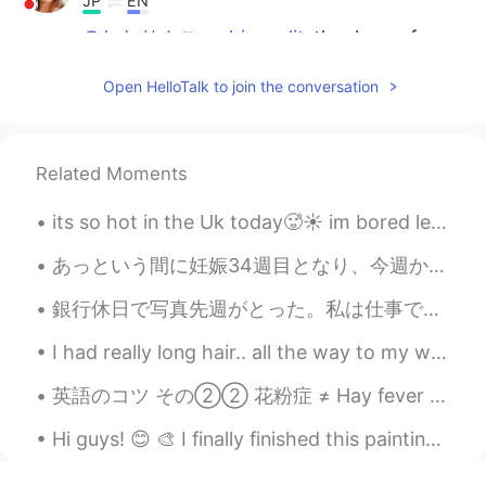
JP
EN
@しおりんご・chie au lit
thank you for
agreeing to me 😉
Open HelloTalk to join the conversation
しおりんご・chie au lit
2021.02.03 19:25
JP
DE
EN
FR
@Anna 안나
さん めっちゃわかる。。。
Related Moments
ホントにSO RE NA(•‿•) I TOTALLY
AGREE
its so hot in the Uk today🥵☀️ im bored lets chat☺and again another cat pic i love cats thats why ...
Anna 안나
2021.02.03 13:35
あっという間に妊娠34週目となり、今週から産休に入りました。職場の方々に素敵なギフト（扇子、ハンドクリーム、花束）をもらってとても感謝しています❤️ 産休初日ということでプール行ってきました！平...
JP
EN
銀行休日で写真先週がとった。私は仕事でそれ日でした、でも後でパーク行きました🌸 これ今夏はまでの以上に忙しい。投稿するじかんがありません、メッセージに一貫して返信今はさえできません。 誰かが...
@Yacine Bahnana
フレンチの心を持った
カナダ人ならロマンティックな事は、良く
I had really long hair.. all the way to my waist, maybe past it but today I decided I wanted some...
わかってるでしょ？😂😉
英語のコツ その②② 花粉症 ≠ Hay fever 花粉症を辞書で調べたら「hay fever」が出てくるけど、ほとんど使わない言葉です。日本に住んでいる英語圏の方は「hay fever」を...
Anna 안나
2021.02.03 13:34
Hi guys! 😊 🎨 I finally finished this painting of Genshin impact! Is painting in Acrylic on Canvas...
JP
EN
@Yacine Bahnana
そうだよ。😉