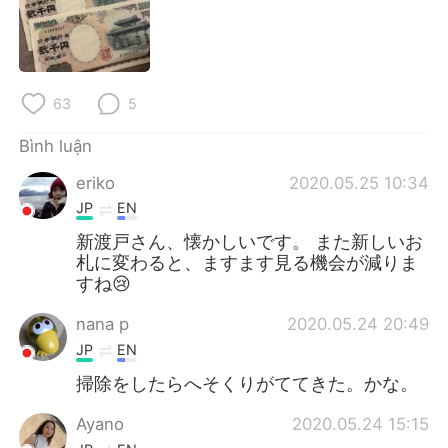
Deutsch
日本語
한국어
Русский
63
5
ไทย
Indonesia
Bình luận
Italiano
Türkçe
eriko
2020.05.25 10:34
Português
JP
EN
新渡戸さん、懐かしいです。 また新しいお
札に変わると、ますます見る機会が減りま
すね😢
nana p
2020.05.24 20:49
JP
EN
掃除をしたらへそくりがててきた。かな。
Ayano
2020.05.24 15:15