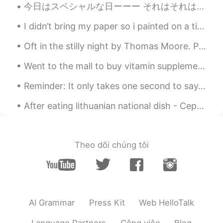
今日はスペシャルな日ーーー それはそれは可愛くてしょうがない 弟分の二十歳の誕生日ーーーー 彼はロスで学生してるんだけど、 引っ越して4日目にこのアプリで知り合ったんだー。ビジネスメジャーで...
I didn’t bring my paper so i painted on a tissue paper instead 😂 Killing some time, chilling in a...
Oft in the stilly night by Thomas Moore. Part 2 of 2. When I remember all The friends so link...
Went to the mall to buy vitamin supplements and some skin care products but ended up clothes shop...
Reminder: It only takes one second to say, Hi I'm thinking about you I miss you I love you. It ...
After eating lithuanian national dish - Cepelinai.... My daughter in full knocked out😂🤣😂🤣😂🤣😂🤣
Theo dõi chúng tôi
AI Grammar
Press Kit
Web HelloTalk