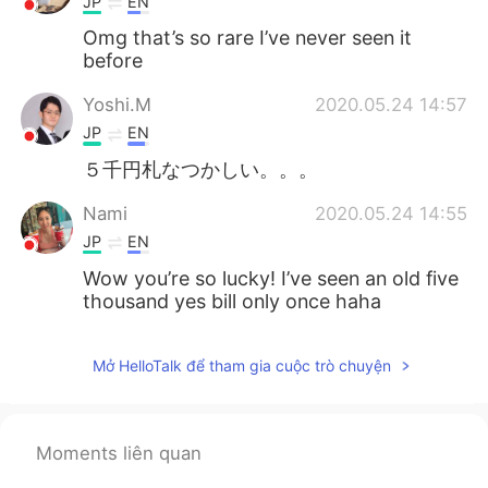
JP
EN
Omg that’s so rare I’ve never seen it
before
Yoshi.M
2020.05.24 14:57
JP
EN
５千円札なつかしい。。。
Nami
2020.05.24 14:55
JP
EN
Wow you’re so lucky! I’ve seen an old five
thousand yes bill only once haha
Mở HelloTalk để tham gia cuộc trò chuyện
Moments liên quan