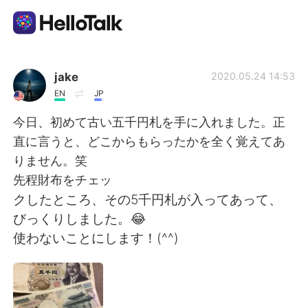
Ứng dụng trao đổi ngôn ngữ
jake
2020.05.24 14:53
EN
JP
AI Grammar Checker
今日、初めて古い五千円札を手に入れました。正
直に言うと、どこからもらったかを全く覚えてあ
Tiếng Việt
りません。笑
先程財布をチェッ
クしたところ、その5千円札が入ってあって、
English
简体中文
びっくりしました。😂
使わないことにします！(^^)
繁體中文
Español
العربية
Français