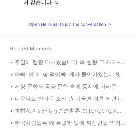
거 같습니다 ☺
올리
2019.09.04 14:31
EN
KR
Open HelloTalk to join the conversation
@Lily @YDCHO @안미소
감사합니다~
올리
2019.09.04 14:30
Related Moments
EN
KR
주말에 캠핑 다녀왔습니다 😄 힐링 그 자체~ ㅎㅎ 이 캠프장은 정말 아름답고 맛진 풍경을 즐길 수 있는 강물 여행으로 유명해요 카누, 카약, 튜브와 래프팅을 제공합니다 래프...
@Ssoila.Kim
아직 어떻게 나올지 모르겠지
만 감사합니다!! 😄
아빠: 야 이 빵 먹어봐. 깨가 들어가있는데 맛있어. 나: 나 지금 너무 배불러. 언니: 그럼 내가 먹는다. 아빠 깨가 뭐야? 아빠: 깨가 sesame지. 언니: 아니~ 스페...
태기
2019.09.04 13:45
서양 문화와 동양 문화 속에 동시에 자라온 사람으로서 (교포예요) 여러가지 문화 차이가 느껴져요 미의 기준, 식사 예절, 샤워하는 시간까지 다 많이 다르죠 오늘은 동양 문화...
KR
JP
너무나도 반가운 소리 🎶 미국엔 여름 되면 ice cream truck들이 동네를 돌아다녀요 다 이 노래를 틀어놓으니까 사람들이 주변에 아이스크림 트럭이 있는지 없는지 항상...
😁👍 시는 수수깨끼에요. 시를 쓰실때 참고
하세요😌
木村花さんがもうこの世界にはいないなんてし信じられません、、 私より若かったのに、悔しいです 私は彼女がサンシャインのような人だと思います 彼女が笑うと周りの人々は温かさを感じました 彼女の目が...
올리
2019.09.04 13:10
한국사람들은 왜 특별한 날에 짜장면을 먹어요? 졸업이나 이사 가는 날에 짜장면 먹는다고 들었어요 (오늘은 블랙데이라서 먹는 사람들도 있고 ㅋㅋ) 일본에서는 시험 보기 전에 ...
EN
KR