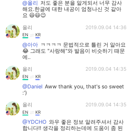
@올리
저도 좋은 분을 알게되서 너무 감사
해요.한글에 대한 내공이 엄청나신 것 같아
요 😃😃😉
올리
2019.09.04 14:36
EN
KR
@아아
ㅋㅋㅋㅋ 문법적으로 틀린 거 알아요
😂 그래도 "사랑해"와 발음이 비슷하기 때문
에..
올리
2019.09.04 14:35
EN
KR
@Daniel
Aww thank you, that's so sweet
:')
올리
2019.09.04 14:35
EN
KR
@YDCHO
와우 좋은 정보 알려주셔서 감사
합니다!! 생각을 정리하는데에 도움이 좀 된