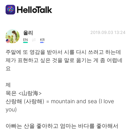
Language Exchange App
올리
2019.09.03 13:24
EN
KR
AI Grammar Checker
주말에 또 영감을 받아서 시를 다시 쓰려고 하는데
제가 표현하고 싶은 것을 말로 옮기는 게 좀 어렵네
English
요
제
简体中文
繁體中文
목은 <山랑海>
산랑해 (사랑해) = mountain and sea (I love
Español
العربية
you)
Français
Deutsch
아빠는 산을 좋아하고 엄마는 바다를 좋아해서