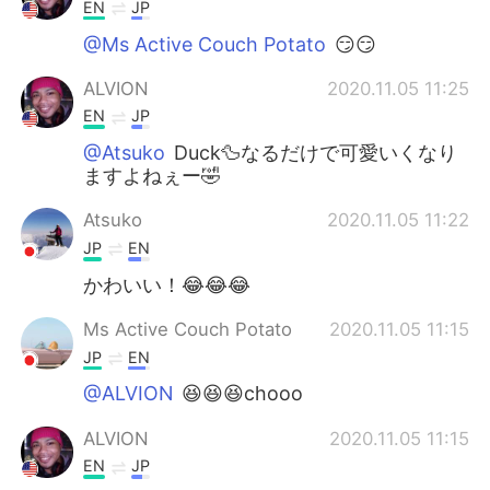
日本語
한국어
EN
JP
@Ms Active Couch Potato
😏😏
Русский
ไทย
ALVION
2020.11.05 11:25
Indonesia
Italiano
EN
JP
@Atsuko
Duck🦆なるだけで可愛いくなり
Türkçe
Tiếng Việt
ますよねぇー🤣
Atsuko
2020.11.05 11:22
Português
JP
EN
かわいい！😂😂😂
Ms Active Couch Potato
2020.11.05 11:15
JP
EN
@ALVION
😆😆😆chooo
ALVION
2020.11.05 11:15
EN
JP