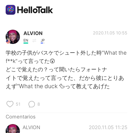
Aplicación de intercambio de idiomas
ALVION
2020.11.05 10:55
EN
JP
AI Grammar Checker
学校の子供がバスケでシュート外した時"What the
f**k"って言ってた😲
Español
どこで覚えたの？って聞いたらフォートナ
イトで覚えたって言ってた、だから彼にとりあ
えず"What the duck 🦆って教えてあげた
English
简体中文
51
8
繁體中文
العربية
Comentarios
Français
Deutsch
ALVION
2020.11.05 11:25