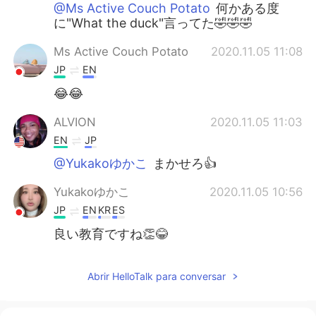
@Ms Active Couch Potato
何かある度
に"What the duck"言ってた🤣🤣🤣
Ms Active Couch Potato
2020.11.05 11:08
JP
EN
😂😂
ALVION
2020.11.05 11:03
EN
JP
@Yukakoゆかこ
まかせろ👍
Yukakoゆかこ
2020.11.05 10:56
JP
EN
KR
ES
良い教育ですね👏😂
Abrir HelloTalk para conversar