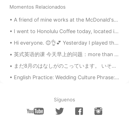
Momentos Relacionados
A friend of mine works at the McDonald's down the street from me. And he says that this is what ...
I went to Honolulu Coffee today, located in Dotonbori, simple but great! Cool vibe and not busy a...
Hi everyone. 😊👌💕 Yesterday I played this song at church and it was largely successful. I like to...
英式英语的课 今天早上的问题：more than plenty 这个英文说法是什么意思？ Plenty - 很多/足够/不少 比如说： A: should we hurry up? B: ...
まだ8月のはなしがのこっています。 いそいだほうがいいですね。I still have some August stories to tell. I better hurry. Today I...
English Practice: Wedding Culture Phrase: “Pop the question” Discussion: Share with us a weddin...
Síguenos