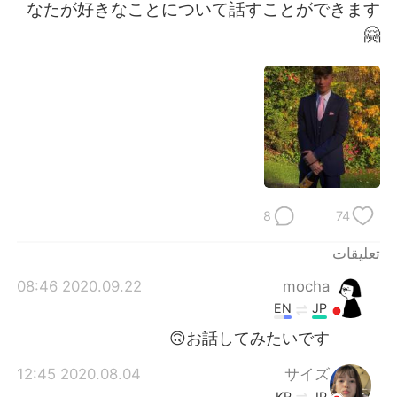
なたが好きなことについて話すことができます
🤗
8
74
تعليقات
2020.09.22 08:46
mocha
EN
JP
お話してみたいです🙃
2020.08.04 12:45
サイズ
KR
JP