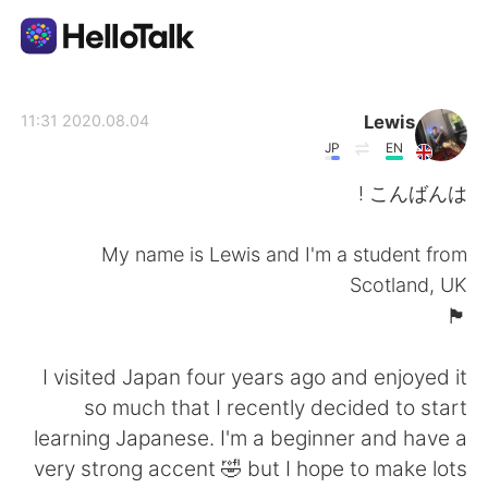
تطبيق تبادل اللغة
Lewis
2020.08.04 11:31
JP
EN
AI Grammar Checker
こんばんは !
العربية
My name is Lewis and I'm a student from
Scotland, UK
🏴󠁧󠁢󠁳󠁣󠁴󠁿
English
简体中文
I visited Japan four years ago and enjoyed it
繁體中文
Español
so much that I recently decided to start
learning Japanese. I'm a beginner and have a
Français
Deutsch
very strong accent 🤣 but I hope to make lots