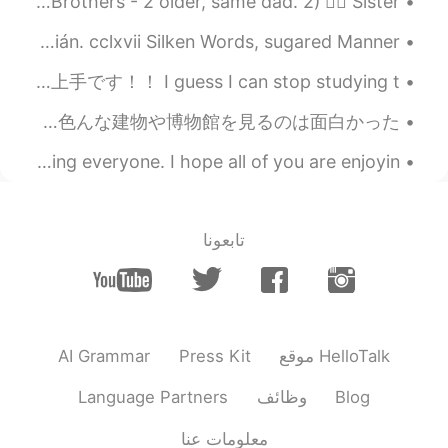
Let's find out more about each other! ❤️👍🏻 1) 🙋‍♂️ Brothers - 2 older, same dad. 2) 🙋‍♀️ Sister...
Excerpt from The Art of Worldly Wisdom by Baltasar Gracián. cclxvii Silken Words, sugared Manner...
今スターバックスで: 私: グランデアメリカノお願いします 店員: ホッととアイス.. 私: ホッと 店員: 日本語が上手です！！ I guess I can stop studying t...
イギリスに行ってきた！この季節は大体寒すぎると聞いてたけど楽しかった！ マンチェスターに行って、ビール飲みながらサッカー観た！ 電車でロンドンに行って、色んな建物や博物館を見るのは面白かった...
みなさん おはようござます🌤🌈 げんきですか？ 今日のお天気はすごくきれいです❣️👏🌤 Good morning everyone. I hope all of you are enjoyin...
تابعونا
AI Grammar
Press Kit
موقع HelloTalk
Language Partners
وظائف
Blog
معلومات عنا