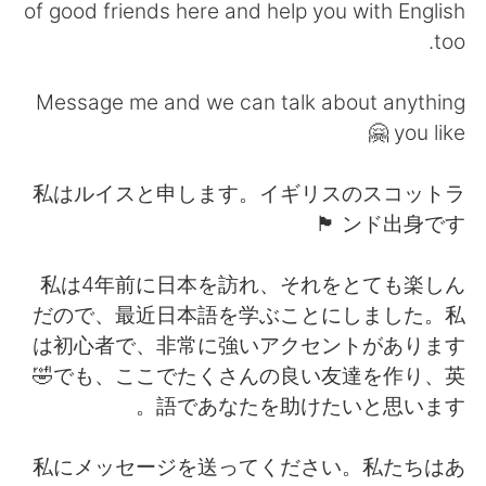
日本語
한국어
of good friends here and help you with English
too.
Русский
ไทย
Message me and we can talk about anything
Indonesia
Italiano
you like 🤗
Türkçe
Tiếng Việt
私はルイスと申します。イギリスのスコットラ
ンド出身です 🏴󠁧󠁢󠁳󠁣󠁴󠁿
Português
私は4年前に日本を訪れ、それをとても楽しん
だので、最近日本語を学ぶことにしました。私
は初心者で、非常に強いアクセントがあります
🤣でも、ここでたくさんの良い友達を作り、英
語であなたを助けたいと思います。
私にメッセージを送ってください。私たちはあ