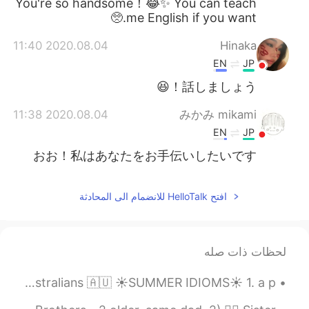
You're so handsome！😂✨ You can teach
me English if you want.🥺
2020.08.04 11:40
Hinaka
EN
JP
話しましょう！😆
2020.08.04 11:38
みかみ mikami
EN
JP
おお！私はあなたをお手伝いしたいです
افتح HelloTalk للانضمام الى المحادثة
لحظات ذات صله
DECEMBER is finally here and it means SUMMER has come for Australians 🇦🇺 ☀SUMMER IDIOMS☀ 1. a p...