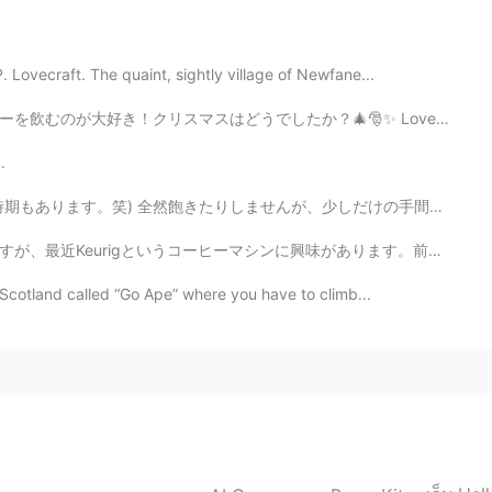
2020.11.19 12:44
Lovecraft. The quaint, sightly village of Newfane...
？🎄🎅✨ Love to drink hot Cinnamon water, while listenin...
2020.11.19 12:44
.
いました😁
が、少しだけの手間でもっと美味しくパスタ料理を作れます！休日とか、料理したい気分のときにぴったり〜 今回紹...
2020.11.19 12:43
興味があります。前に持ちましたがその時あまり好きじゃなかったです。でも今レッスンの前にお茶を早く淹れたいで...
n Scotland called “Go Ape” where you have to climb...
2020.11.19 12:43