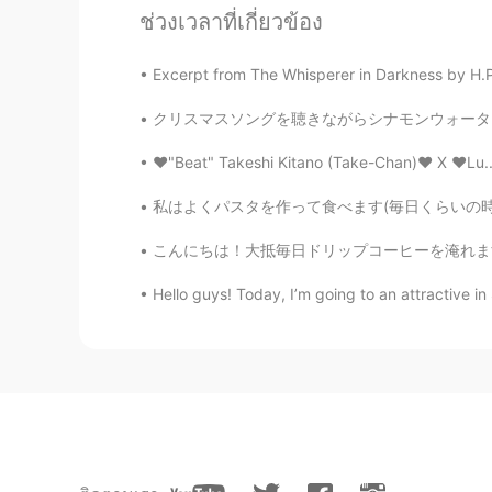
Sarah
ช่วงเวลาที่เกี่ยวข้อง
EN
JP
@kana
はい^ ^
Excerpt from The Whisperer in Darkness by H.P. 
クリスマスソングを聴きながらシナモンウォーターを飲むのが大好き！クリスマスはどうでしたか
SHUN
JP
ID
❤"Beat" Takeshi Kitano (Take-Chan)❤ X ❤Lu..
私は留学でオックスフォードに住んで
私はよくパスタを作って食べます(毎日くらいの時期もあります。笑) 全然飽きたりしません
kana
こんにちは！大抵毎日ドリップコーヒーを淹れますが、最近Keurigというコーヒーマシンに
JP
KR
Hello guys! Today, I’m going to an attractive i
ブライトン？
Kazuo
JP
EN
Definitely😔