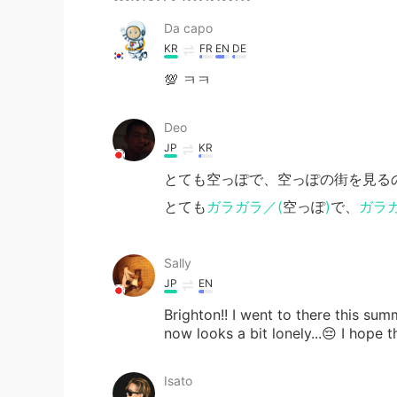
Da capo
KR
FR
EN
DE
💯 ㅋㅋ
Deo
JP
KR
とても空っぽで、空っぽの街を見る
とても
ガラガラ／(
空っぽ
)
で、
ガラガ
Sally
JP
EN
Brighton!! I went to there this sum
now looks a bit lonely...😔 I hope t
Isato