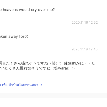
he heavens would cry over me?
2020.11.19 12:52
en away for😢
2020.11.19 12:45
真たくさん撮れそうですね（笑）✨ 確tashiかに・・た
hinたくさん撮れtoそうですね（笑warai）✨
2020.11.19 12:45
lk เพื่อเข้าร่วมในบทสนทนา
ou feel like you're lost in a city you don't know.🌙