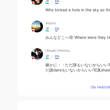
JP
EN
Who kicked a hole in the sky so t
Atsuro
JP
EN
みんなどこへ😢 Where were they tak
Hiroaki Shimizu
JP
EN
確かに・・ただ誰もいないからいい写
だ誰dareもいないからいい写真shas
kurumi くるみー
เปิด HelloTa
JP
EN
Walking in an empty city can make y