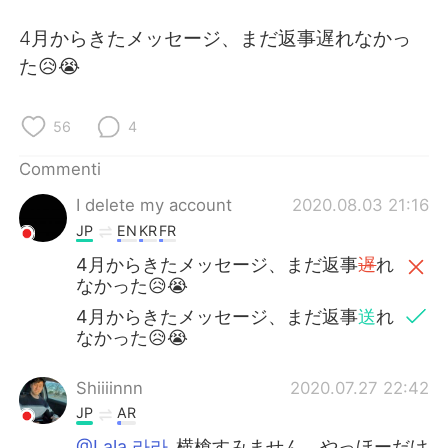
Deutsch
日本語
4月からきたメッセージ、まだ返事遅れなかっ
한국어
Русский
た😥😭
ไทย
Indonesia
56
4
Türkçe
Tiếng Việt
Commenti
I delete my account
2020.08.03 21:16
Português
JP
EN
KR
FR
4月からきたメッセージ、まだ返事
遅
れ
なかった😥😭
4月からきたメッセージ、まだ返事
送
れ
なかった😥😭
Shiiiinnn
2020.07.27 22:42
JP
AR
@Lala 라라
横槍すみません、やっほーだけ