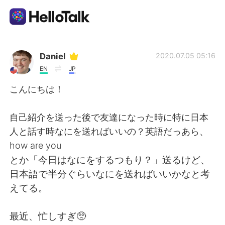
App di scambio linguistico
Daniel
2020.07.05 05:16
EN
JP
AI Grammar Checker
こんにちは！
Italiano
自己紹介を送った後で友達になった時に特に日本
人と話す時なにを送ればいいの？英語だっあら、
how are you
English
简体中文
とか「今日はなにをするつもり？」送るけど、
日本語で半分ぐらいなにを送ればいいかなと考
繁體中文
Español
えてる。
العربية
Français
最近、忙しすぎ🥺