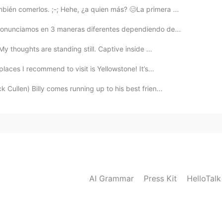
ién comerlos. ;-; Hehe, ¿a quien más? 🥴La primera ...
pronunciamos en 3 maneras diferentes dependiendo de...
y thoughts are standing still. Captive inside ...
places I recommend to visit is Yellowstone! It’s...
Cullen) Billy comes running up to his best frien...
AI Grammar
Press Kit
HelloTal