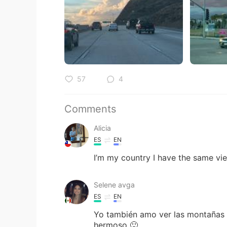
57
4
Comments
Alicia
ES
EN
I’m my country I have the same vie
Selene avga
ES
EN
Yo también amo ver las montañas 
hermoso 🙂