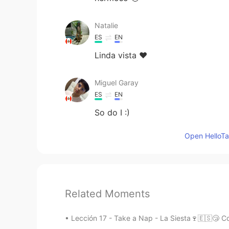
Natalie
ES
EN
Linda vista ❤
Miguel Garay
ES
EN
So do I :)
Open HelloTal
Related Moments
Lección 17 - Take a Nap - La Siesta🍷🇪🇸😴 Com