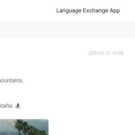
Language Exchange App
2021.03.27 13:58
mountains.
taña. 🏂