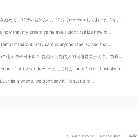
2020.04.22 07:11
rinateしておいたチキンをフライして、食べます。🤤 今日も12時になったら、チキンをフライしようとした...
, now that my dream came true I didn’t realize how m...
 rampant! 😷🦠💉 Stay safe everyone I feel so sad tha...
2020.04.22 06:57
 这个句子对不对？ 提这个问题的人的问题是关于词序。前置词在前面是不是有点太正式了？其实是。关于英语语法...
omeone ~" but what does 〜として呼ぶ mean? I don't usually h...
‘-^ )b🎵
But this is wrong, we don't say it. To sound m...
Hell
AI Grammar
Press Kit