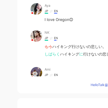
Aya
JP
EN
I love Oregon😊
NK
JP
EN
もう
ハイキング行けないの悲しい。
しばらく
ハイキング
に
行けないの悲
Ami
JP
EN
Amazing😳✨
HelloTa
akane
JP
EN