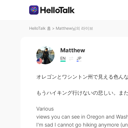
HelloTalk 홈
>
Matthew님의 라이브
Matthew
EN
JP
オレゴンとワシントン州で見える色ん
もうハイキング行けないの悲しい。ま
Various
views you can see in Oregon and Wash
I'm sad I cannot go hiking anymore (unti