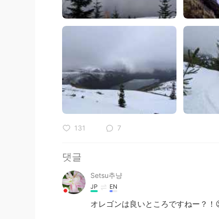
131
7
댓글
Setsu추냥
JP
EN
オレゴンは良いところですねー？！😉