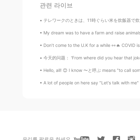
I wanna go there!
관련 라이브
Ms Active Couch Potato
テレワークのときは、11時ぐらい米を炊飯器で炊き始めて、12時の昼休みに、10分でma
JP
EN
My dream was to have a farm and raise animals
きれい
Don’t come to the U.K for a while 👀🔥 COVID is
Sekko
今天的问题： 'From where did you hear that joke?'
JP
EN
Hello, all! 😊 I know 〜と呼ぶ means "to call s
Looks so fantastic ✨✨ Nice shot ( 
A lot of people on here say "Let's talk with me" 
우리를 팔로우 하세요