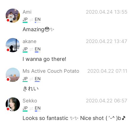
Ami
2020.04.24 13:55
JP
EN
Amazing😳✨
akane
2020.04.22 13:47
JP
EN
I wanna go there!
Ms Active Couch Potato
2020.04.22 07:11
JP
EN
きれい
Sekko
2020.04.22 06:57
JP
EN
Looks so fantastic ✨✨ Nice shot ( ‘-^ )b🎵