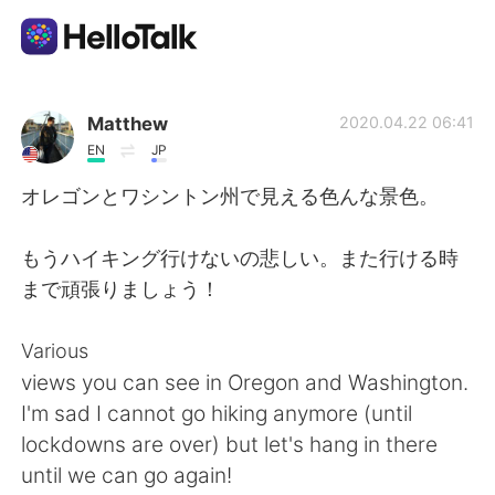
Dil Değişimi Uygulaması
Matthew
2020.04.22 06:41
EN
JP
AI Grammar Checker
オレゴンとワシントン州で見える色んな景色。
Türkçe
もうハイキング行けないの悲しい。また行ける時
まで頑張りましょう！
English
简体中文
Various
views you can see in Oregon and Washington.
繁體中文
Español
I'm sad I cannot go hiking anymore (until
lockdowns are over) but let's hang in there
العربية
Français
until we can go again!