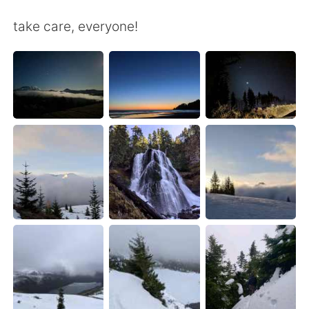
Deutsch
日本語
take care, everyone!
한국어
Русский
ไทย
Indonesia
Italiano
Tiếng Việt
Português