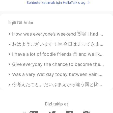
Sohbete katılmak için HelloTalk'u aç
İlgili Dil Anlar
How was everyone’s weekend 👋😄 I had some yummy delicious chicken with salad 🥗 also a side of cau...
おはようございます！🌞 今日は走ってきました。 3キロぐらい走ったら、つまずいて転んでしまいました。両膝を擦りむいて怪我をしてしまいました。🥺💦 子供みたいですね。(笑) みんな今日頑張ってくだ...
I have a lot of foodie friends 😊 and we like desserts and drinks Which one is my hand? And gue...
Give everyday the chance to become the most beautiful day of your life ! Be happy , not because e...
Was a very Wet day today between Rain &sleet and it actually snowed today in the middle spring lo...
今考えたこと。だいぶまえから違う国と比べたら日本ではマスクしてる人が多い。しかも風とかインフレとか関係なくて女子はメークするのめんどいとかスッピンな顔見せたくないとかの時によくマスクする。(マス...
Bizi takip et