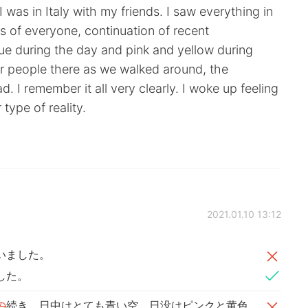
I was in Italy with my friends. I saw everything in
s of everyone, continuation of recent
ue during the day and pink and yellow during
her people there as we walked around, the
 I remember it all very clearly. I woke up feeling
 type of reality.
2021.01.10 13:12
いました。
した。
の
続き、日中はとても青い空、日没はピンクと黄色、