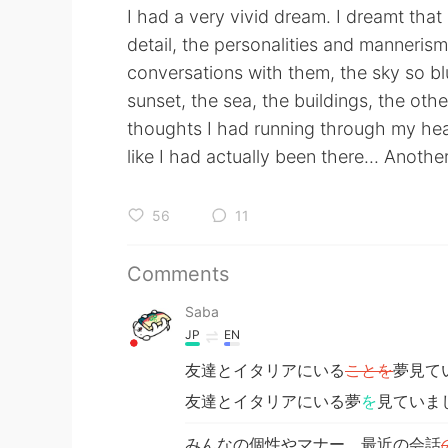
I had a very vivid dream. I dreamt that 
detail, the personalities and mannerism
conversations with them, the sky so bl
sunset, the sea, the buildings, the ot
thoughts I had running through my head.
like I had actually been there... Another
56
11
Comments
Saba
JP
EN
友達とイタリアにいる
ことを
夢見て
友達とイタリアにいる夢
を
見ていま
みんなの個性やマナー、最近の会話