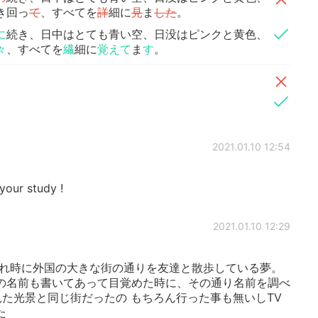
き回っ
て
、すべてを
詳
細に
見
ま
した
。
に
続き、日中はとても青い空、日没はピンクと黄色、
々
、すべてを
繊
細に
覚えて
ま
す
。
2021.01.10 12:54
your study !
2021.01.10 12:29
暮れ時に外国の大きな街の通りを友達と散歩している夢。
の名前も書いてあって目覚めた時に、その通り名前を調べ
で見た光景と同じ街だったの もちろん行った事も無いしTV
た