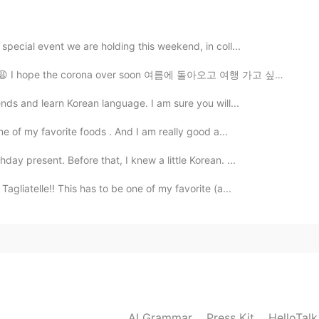
き回って、すべてを詳細に見ました。
の続き、日中
の
とても青い空、日没
の
ピンクと黄色、
き回って、
という
すべて
のこと
を詳細に見ました。
pecial event we are holding this weekend, in coll...
 I hope the corona over soon 여름에 돌아오고 여행 가고 싶어여 😩...
2021.01.10 11:36
ends and learn Korean language. I am sure you will...
ne of my favorite foods . And I am really good a...
！
ay present. Before that, I knew a little Korean. ...
2021.01.10 11:35
gliatelle!! This has to be one of my favorite (a...
た :)
2021.01.10 11:30
AI Grammar
Press Kit
HelloTal