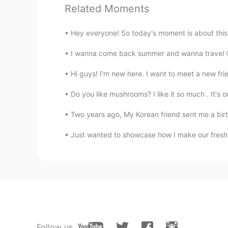
海、建物、そこにいる他の人々を歩
Related Moments
みんなの個性やマナー、最近の会話
海、建物、そこにいる他の人々を歩
Hey everyone! So today's moment is about this s
I wanna come back summer and wanna travel 
ELIF エリフ
Hi guys! I'm new here. I want to meet a new fri
EN
TR
JP
CN
Do you like mushrooms? I like it so much . It's o
@Bebe
ありがとうございました！
Two years ago, My Korean friend sent me a birthd
ELIF エリフ
Just wanted to showcase how I make our fresh Ta
EN
TR
JP
CN
@Manami
既視感ではありませんでし
Manami
JP
EN
デジャブかな。たまにありますね。
Follow us