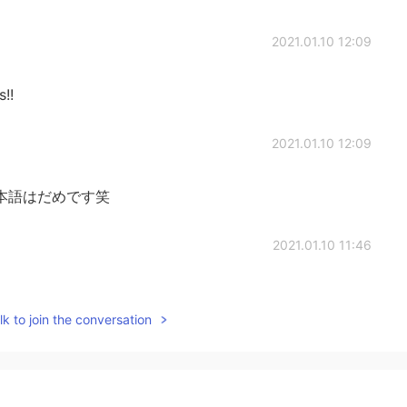
2021.01.10 12:09
!!
2021.01.10 12:09
本語はだめです笑
2021.01.10 11:46
t a quite high level😎
k to join the conversation
2021.01.10 11:44
の続き、日中
は
とても青い空、日没
は
ピンクと黄色、