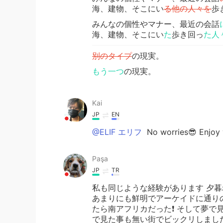
海、建物、そこにい
る他の人々を
歩
みんなの個性やマナー、最近の会話
海、建物、そこにい
た
歩き回っ
た人
別のタイプ
の現実。
もう一つ
の現実。
Kai
JP
EN
@ELIF エリフ
No worries😎 Enjoy 
Paşa
JP
TR
私も同じような経験があります 夕
あまりにも鮮明でアーケイドに通り
たら南アフリカだった❗️ そして夢
で見た事も無い街でビックリしまし