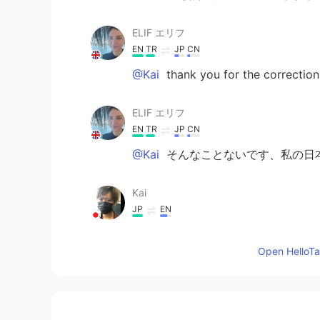
ELIF エリフ
EN
TR
JP
CN
@Kai
thank you for the corrections
ELIF エリフ
EN
TR
JP
CN
@Kai
そんなことないです、私の日
Kai
JP
EN
Your Japanese skill is absolutely a
Open HelloTal
Kai
JP
EN
みんなの個性やマナー、最近の会話