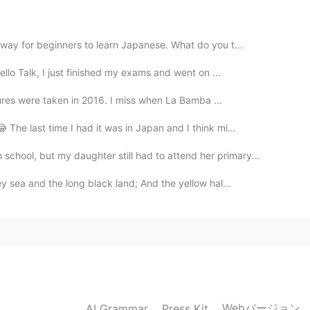
2019.09.01 08:56
way for beginners to learn Japanese. What do you t...
ello Talk, I just finished my exams and went on ...
tures were taken in 2016. I miss when La Bamba ...
2019.09.01 08:54
The last time I had it was in Japan and I think mi...
hool, but my daughter still had to attend her primary...
 sea and the long black land; And the yellow hal...
2019.09.01 08:54
2019.09.01 08:54
Webバージョン
AI Grammar
Press Kit
なみにマコさんの会社はなんと言いますか？