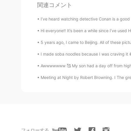
関連コメント
Tiffany
I’ve heard watching detective Conan is a good 
EN
JP
KR
Hi everyone!! It’s been a while since I’ve used H
@masa
ありがとうございます😊
5 years ago, I came to Beijing. All of these pic
Tiffany
I made soba noodles because I was craving it 😂 
EN
JP
KR
@Rei
ありがとうございます！
Awwwwwww 🥰 My son had a day off from high sc
Meeting at Night by Robert Browning. I The grey
masa
JP
EN
おめでとう㊗️
Tiffany
EN
JP
KR
フォローする
@Mako
ありがとうございます！ち