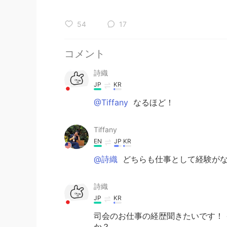
54
17
コメント
詩織
JP
KR
@Tiffany
なるほど！
Tiffany
EN
JP
KR
@詩織
どちらも仕事として経験がな
詩織
JP
KR
司会のお仕事の経歴聞きたいです！
か？