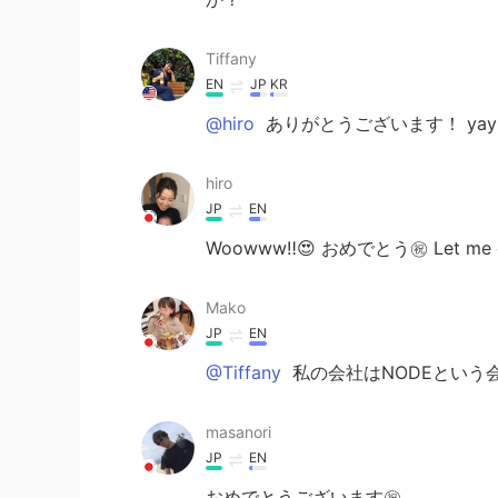
Tiffany
EN
JP
KR
@hiro
ありがとうございます！ yay let
hiro
JP
EN
Woowww‼️😍 おめでとう㊗️ Let me cel
Mako
JP
EN
@Tiffany
私の会社はNODEという
masanori
JP
EN
おめでとうございます㊗️