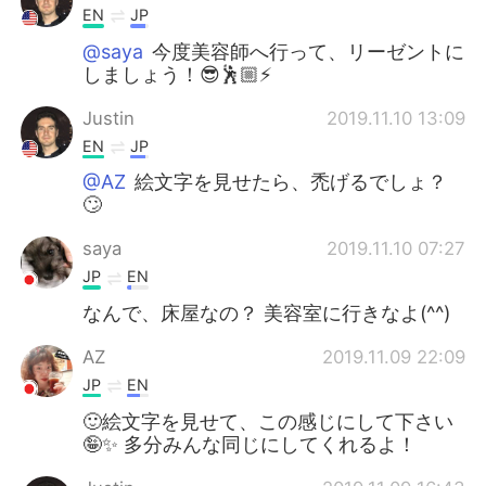
EN
JP
@saya
今度美容師へ行って、リーゼントに
しましょう！😎🕺🏼⚡️
Justin
2019.11.10 13:09
EN
JP
@AZ
絵文字を見せたら、禿げるでしょ？
🙄
saya
2019.11.10 07:27
JP
EN
なんで、床屋なの？ 美容室に行きなよ(^^)
AZ
2019.11.09 22:09
JP
EN
🙂絵文字を見せて、この感じにして下さい
🤪✨ 多分みんな同じにしてくれるよ！