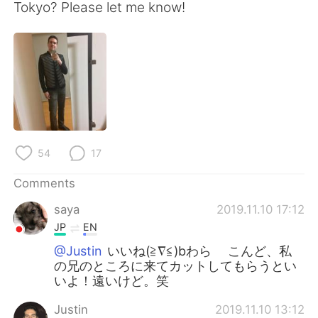
日本語
한국어
Tokyo? Please let me know!
Русский
ไทย
Indonesia
Italiano
Türkçe
Tiếng Việt
Português
54
17
Comments
saya
2019.11.10 17:12
JP
EN
@Justin
いいね(≧∇≦)bわら こんど、私
の兄のところに来てカットしてもらうとい
いよ！遠いけど。笑
Justin
2019.11.10 13:12