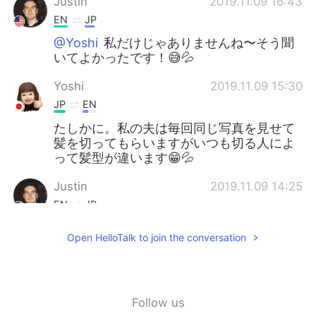
Justin
2019.11.09 16:43
EN
JP
@Yoshi
私だけじゃありませんね〜そう聞
いてよかったです！😅💦
Yoshi
2019.11.09 15:30
JP
EN
たしかに。私の夫は毎回同じ写真を見せて
髪を切ってもらいますがいつも切る人によ
って髪型が違います😁💦
Justin
2019.11.09 14:25
EN
JP
@Kazumi
ありがとうございます！時間が
Open HelloTalk to join the conversation
あったら、いい店を探していきます！😎
Kazumi
2019.11.09 14:20
JP
KR
Follow us
@Justin
そそそ！ 髪型を変えたくない場合