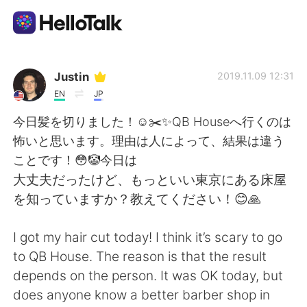
Language Exchange App
Justin
2019.11.09 12:31
EN
JP
AI Grammar Checker
今日髪を切りました！☺️✂️✨QB Houseへ行くのは
怖いと思います。理由は人によって、結果は違う
English
ことです！😳🤡今日は
大丈夫だったけど、もっといい東京にある床屋
を知っていますか？教えてください！😊🙏
简体中文
繁體中文
I got my hair cut today! I think it’s scary to go
Español
العربية
to QB House. The reason is that the result
depends on the person. It was OK today, but
Français
Deutsch
does anyone know a better barber shop in