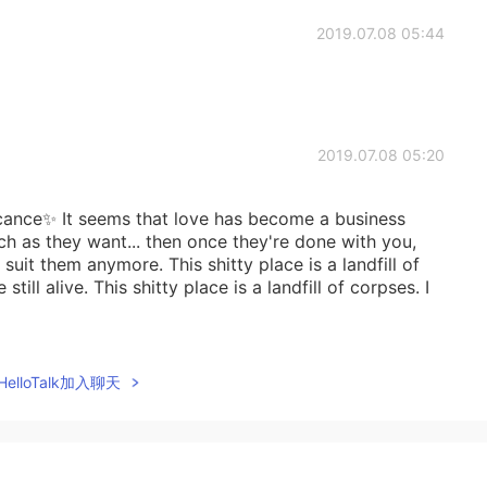
2019.07.08 05:44
2019.07.08 05:20
ficance✨ It seems that love has become a business
h as they want... then once they're done with you,
suit them anymore. This shitty place is a landfill of
ill alive. This shitty place is a landfill of corpses. I
2019.07.08 05:20
elloTalk加入聊天
pitalism relationship”, not “love”😌