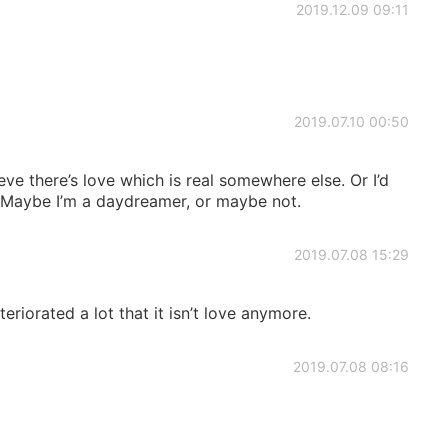
2019.12.09 09:11
2019.07.10 00:50
ieve there’s love which is real somewhere else. Or I’d
. Maybe I’m a daydreamer, or maybe not.
2019.07.08 15:29
eriorated a lot that it isn’t love anymore.
2019.07.08 08:16