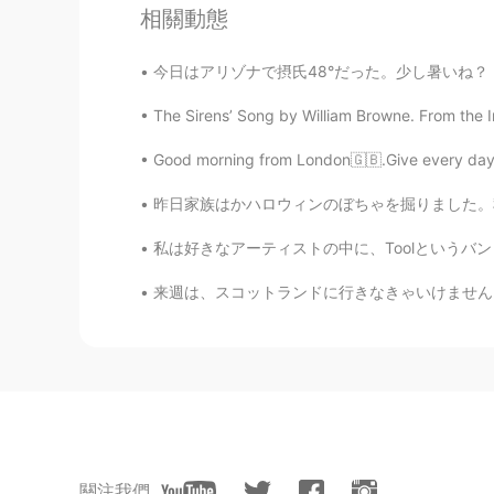
周六六Lucy
相關動態
CN
AR
Good
今日はアリゾナで摂氏48°だった。少し暑いね？ It was 48°C in Arizo
The Sirens’ Song by William Browne. From the I
Yuta
JP
EN
Good morning from London🇬🇧.Give every day t
下から当たってる光が都会的でかっ
昨日家族はかハロウィンのぼちゃを掘りました。秋でする楽しいことです。🎃 後で、種を集
私は好きなアーティストの中に、Toolというバンドがあります。彼らの音楽は、独特なロック
Laughing
CN
EN
来週は、スコットランドに行きなきゃいけません。今年そこの出張の5番目です。しばらく前回に
Nice pic
wind
CN
EN
你需要一个满眼都是你的男孩。 他活
關注我們