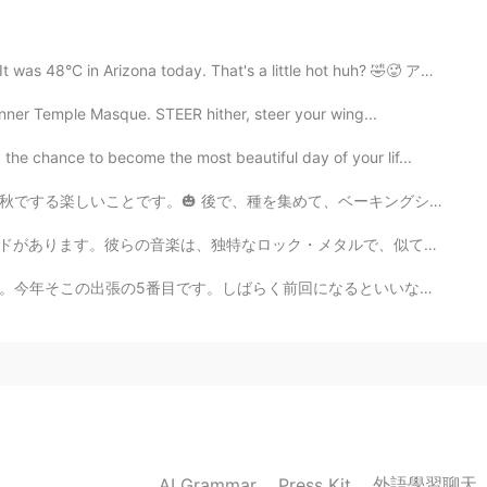
2019.07.08 05:19
na today. That's a little hot huh? 🤣🥵 アメリカではカ氏の目盛り（吋...
nner Temple Masque. STEER hither, steer your wing...
2019.07.08 05:03
he chance to become the most beautiful day of your lif...
こいいですね
めて、ベーキングシートに置きて、バターやニンニクや油入れて、オーブンで焼きました。作るのが楽しいです！ 焼...
・メタルで、似てるバンドもいなくて、大好きなファンが多いです。🎸 Toolは25年前にデビューして、４枚...
2019.07.08 04:57
なるといいな。運転しすぎています。スコットランド人とスコットランドは好きです。 Nächste Woch...
2019.07.08 04:57
的随心所欲，他什么都不在乎。 他只关心你
外語學習聊天
AI Grammar
Press Kit