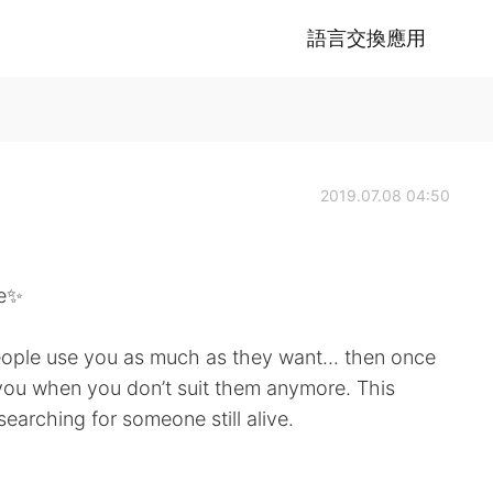
語言交換應用
2019.07.08 04:50
ce✨
ople use you as much as they want... then once
 you when you don’t suit them anymore. This
 searching for someone still alive.