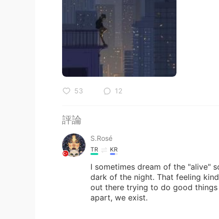
53
12
評論
S.Rosé
TR
KR
I sometimes dream of the "alive" so
dark of the night. That feeling ki
out there trying to do good things
apart, we exist.