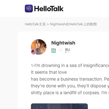
HelloTalk主頁
>
Nightwish在HelloTalk上的動態
Nightwish
EN
RU
✨I’m drowning in a sea of insignifican
It seems that love
has become a business transaction. Pe
they're done with you, they'll dispose
shitty place is a landfill of corpses. I’m