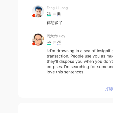
Feng Li Long
CN
EN
你想多了
周六六Lucy
CN
AR
✨I’m drowning in a sea of insigni
transaction. People use you as muc
they'll dispose you when you don’t 
corpses. I’m searching for someone st
love this sentences
Riota
打開H
JP
ES
Seems like you’re talking about “ca