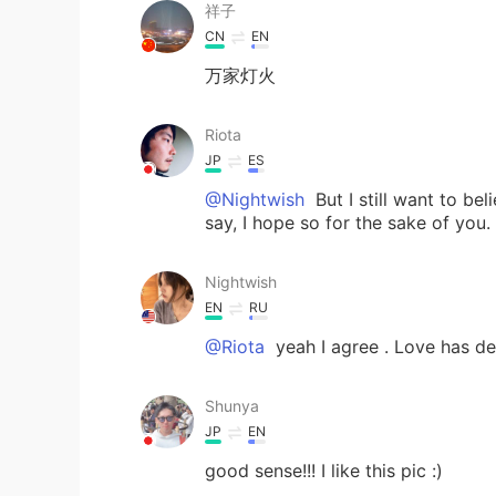
祥子
CN
EN
万家灯火
Riota
JP
ES
@Nightwish
But I still want to bel
say, I hope so for the sake of you
Nightwish
EN
RU
@Riota
yeah I agree . Love has det
Shunya
JP
EN
good sense!!! I like this pic :)