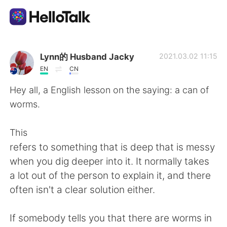
Language Exchange App
Lynn的 Husband Jacky
2021.03.02 11:15
EN
CN
AI Grammar Checker
Hey all, a English lesson on the saying: a can of
worms.
English
This
refers to something that is deep that is messy
简体中文
繁體中文
when you dig deeper into it. It normally takes
a lot out of the person to explain it, and there
Español
العربية
often isn't a clear solution either.
Français
Deutsch
If somebody tells you that there are worms in