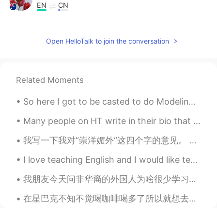
EN
CN
@Olivia
thank you as always ☺
RR
2021.03.02 12:39
Open HelloTalk to join the conversation
CN
EN
"难以"更顺口
Related Moments
RR
2021.03.02 12:38
So here I got to be casted to do Modeling Runway for Versace. ( extremely rare and hard to get hi...
CN
EN
意思就是有一个
不好
解释的问题，而且
Many people on HT write in their bio that they won't respond to messages that just say 'hello or ...
如果要清楚地解释，需要浪费很多时
间，很多精力，也
没有好的解释或者结
我写一下我对“崇洋媚外“这四个字的意见。 我经常在博客上看有些人说喜欢外国音乐，电影，时尚还有交外国男朋友叫做“崇洋媚外”。 我发现大部分的时候是男生贬低女生的四个字。我们应该说喜欢嘻哈时尚，...
尾
。
I love teaching English and I would like teach serious learners. I also hope I can make new frien...
意思就是有一个
难以
解释的问题，而且
如果要清楚地解释，需要浪费很多时
我朋友今天问非华裔的外国人为啥很少学习中文。我觉得重点就只外国人不觉得现在的中国文化很酷。在日本，韩国，都可以听很有创意的音乐，看独一无二的电影，体验到他们的文化。中国电影我感觉到拍的很弱，音乐...
间，很多精力，
到头来
也
说不清楚
。
You can use 不好, but 难以顺口.
在星巴克不知不觉喝咖啡喝多了所以就想去上个厕所但发现厕所要按密码！ 我就去前台问一位黑人叔叔”hey excuse me, what’s the bathroom code?” 没想到他会竟然...
讲给别人也感觉费劲。