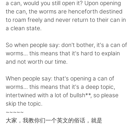
日本語
한국어
a can, would you still open it? Upon opening
the can, the worms are henceforth destined
Русский
ไทย
to roam freely and never return to their can in
a clean state.
Indonesia
Italiano
So when people say: don't bother, it's a can of
Türkçe
Tiếng Việt
worms... this means that it's hard to explain
and not worth our time.
Português
When people say: that's opening a can of
worms... this means that it's a deep topic,
intertwined with a lot of bullsh**, so please
skip the topic.
~~~~~
大家，我教你们一个英文的俗话，就是