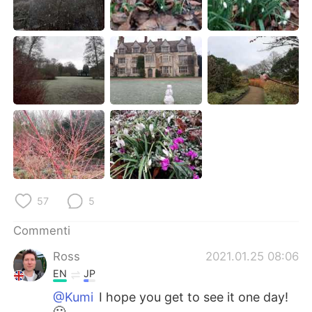
Deutsch
日本語
한국어
Русский
ไทย
Indonesia
Türkçe
Tiếng Việt
Português
57
5
Commenti
Ross
2021.01.25 08:06
EN
JP
@Kumi
I hope you get to see it one day!
🙂