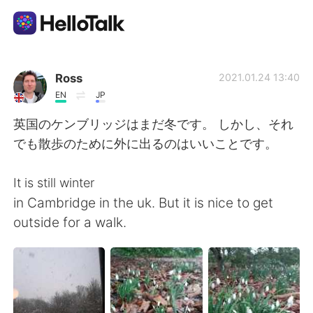
App di scambio linguistico
Ross
2021.01.24 13:40
EN
JP
AI Grammar Checker
英国のケンブリッジはまだ冬です。 しかし、それ
でも散歩のために外に出るのはいいことです。
Italiano
It is still winter
in Cambridge in the uk. But it is nice to get
English
简体中文
outside for a walk.
繁體中文
Español
العربية
Français