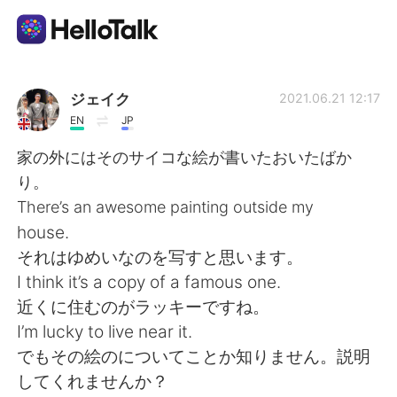
Aplicativo de troca de idioma
ジェイク
2021.06.21 12:17
EN
JP
AI Grammar Checker
家の外にはそのサイコな絵が書いたおいたばか
り。
Português
There’s an awesome painting outside my
house.
それはゆめいなのを写すと思います。
English
简体中文
I think it’s a copy of a famous one.
近くに住むのがラッキーですね。
繁體中文
Español
I’m lucky to live near it.
でもその絵のについてことか知りません。説明
العربية
Français
してくれませんか？