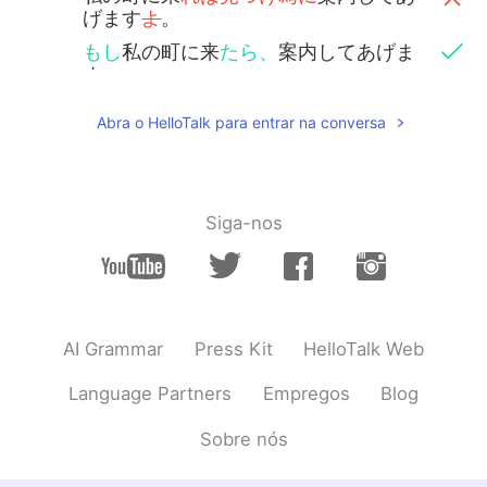
げます
よ
。
もし
私の町に来
たら、
案内してあげま
す。
Abra o HelloTalk para entrar na conversa
Mame
2021.06.21 12:18
JP
EN
Nice your shirt
Siga-nos
AI Grammar
Press Kit
HelloTalk Web
Language Partners
Empregos
Blog
Sobre nós