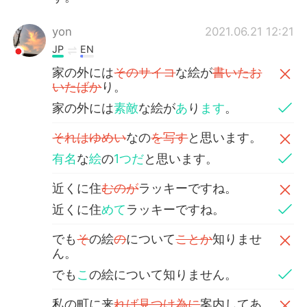
yon
2021.06.21 12:21
JP
EN
家の外には
そのサイコ
な絵が
書いたお
いたばか
り。
家の外には
素敵
な絵が
あ
り
ます
。
それはゆめい
なの
を写す
と思います。
有名
な
絵
の
1つだ
と思います。
近くに住
むのが
ラッキーですね。
近くに住
めて
ラッキーですね。
でも
そ
の絵
の
について
ことか
知りませ
ん。
でも
こ
の絵について知りません。
私の町に来
れば見つけ為に
案内してあ