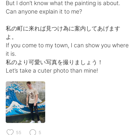
Deutsch
日本語
But I don’t know what the painting is about.
Can anyone explain it to me?
한국어
Русский
私の町に来れば見つけ為に案内してあげます
ไทย
Indonesia
よ。
If you come to my town, I can show you where
Italiano
Türkçe
it is.
私のより可愛い写真を撮りましょう！
Tiếng Việt
Let’s take a cuter photo than mine!
55
5