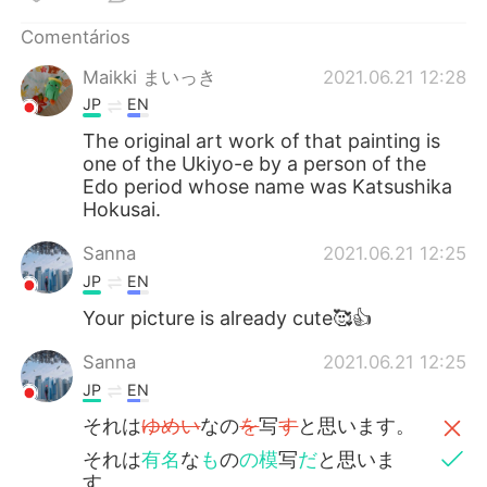
Comentários
Maikki まいっき
2021.06.21 12:28
JP
EN
The original art work of that painting is
one of the Ukiyo-e by a person of the
Edo period whose name was Katsushika
Hokusai.
Sanna
2021.06.21 12:25
JP
EN
Your picture is already cute🥰👍
Sanna
2021.06.21 12:25
JP
EN
それは
ゆめい
なの
を
写
す
と思います。
それは
有名
な
も
の
の模
写
だ
と思いま
す。