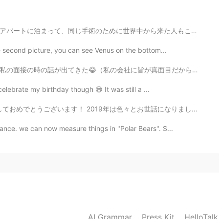
2019.04.26 15:10
から来た人もここに泊まっていて、ものすごく面白い人やことが勉強することができた。 僕と同じ状態の人と会話し...
d to have takoyaki hot griddle😁
he second picture, you can see Venus on the bottom...
2019.04.26 14:42
が真面目だから、なんで私を選んでくれたってずっと考えてた😝) 社長に「面接の時に、アユシが面白いと思って、...
焼きの生地を入れるんではなく、パンケーキミックスをた
 celebrate my birthday though 😅 It was still a ...
入れて、ボールの形にするってことですよ☺
おめでとうございます！ 2019年は色々とお世話になりました。 今年もどうぞよろしくお願い致します。 ...
2019.04.26 14:40
nce. we can now measure things in "Polar Bears". S...
 you tried before?
2019.04.26 13:21
o Takoyaki? それは、美味しいの？ ちょっと気持ち悪い、、、 普
AI Grammar
Press Kit
HelloTal