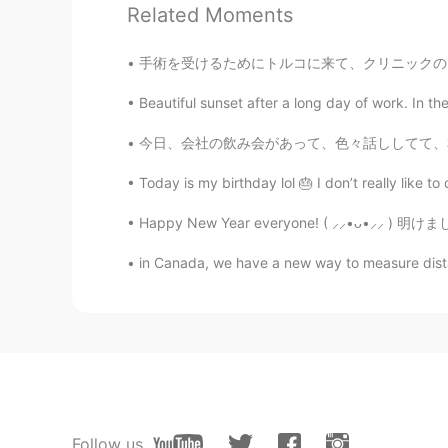
Takako
Related Moments
JP
EN
手術を受けるためにトルコに来て、クリニックのアパートに泊まって、同じ手術のために世界中
@KriSpade
Actually no, but I use
Beautiful sunset after a long day of work. In t
KriSpade
EN
JP
今日、会社の飲み会があって、色々話ししてて、私の面接の時の話が出てきた😂（私の会社に皆
@Kazumi
いやいやいや。笑 たこ
Today is my birthday lol 🎂 I don’t really like to
こ焼き機に入れて、チョコチップを
Happy New Year everyone! ( ⸝⸝•ᴗ•⸝⸝ ) 明けまして
KriSpade
in Canada, we have a new way to measure dista
EN
JP
@Takako
yeah it’s awesome! Have
Kazumi
JP
KR
Do you put chocolate int
通のたこ焼きは凄く美味しそう😋
Follow us