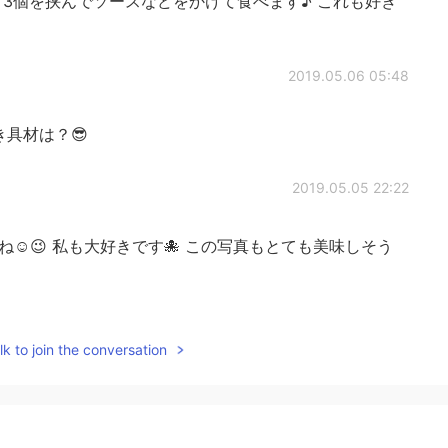
3個を挟んでソースなどをかけて食べます♪ これも好き
2019.05.06 05:48
具材は？😎
2019.05.05 22:22
☺😉 私も大好きです🐙 この写真もとても美味しそう
2019.04.26 22:52
k to join the conversation
たこ焼き器の別の使い方ですねー それはいいアイデア💡 可愛