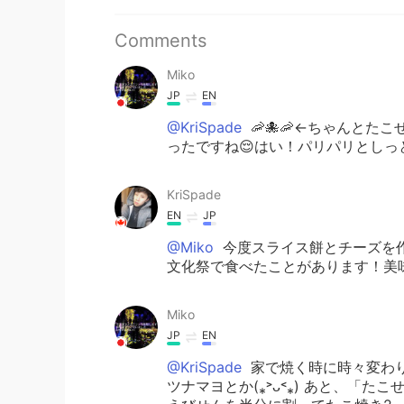
Comments
Miko
JP
EN
@KriSpade
🦐🐙🦐←ちゃんとた
ったですね😌はい！パリパリとしっと
KriSpade
EN
JP
@Miko
今度スライス餅とチーズを作
文化祭で食べたことがあります！美味し
Miko
JP
EN
@KriSpade
家で焼く時に時々変わり
ツナマヨとか(⁎˃ᴗ˂⁎) あと、「