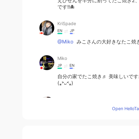
えびせんを半分に割ってたこ焼き2、
です!!🐙
KriSpade
EN
JP
@Miko
みこさんの大好きなたこ焼き
Miko
JP
EN
自分の家でたこ焼き♬ 美味しいですね
(⁎˃ᴗ˂⁎)
Kazumi
JP
KR
Open HelloTal
@KriSpade
あー‼︎ なるほど‼︎ 
くて美味しそう！