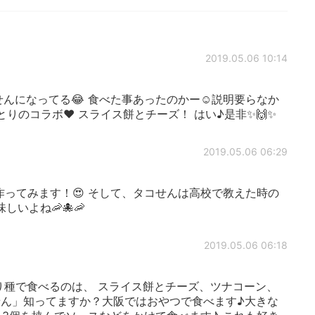
2019.05.06 10:14
こせんになってる😂 食べた事あったのかー☺説明要らなか
りのコラボ❤ スライス餅とチーズ！ はい♪是非✨🙌✨
2019.05.06 06:29
ってみます！😍 そして、タコせんは高校で教えた時の
いよね🦐🐙🦐
2019.05.06 06:18
種で食べるのは、 スライス餅とチーズ、ツナコーン、
たこせん」知ってますか？大阪ではおやつで食べます♪大きな