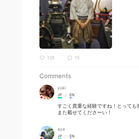
120
15
Comments
yuki
JP
EN
すごく貴重な経験ですね！とっても似
また載せてくださーい！
aya
JP
EN