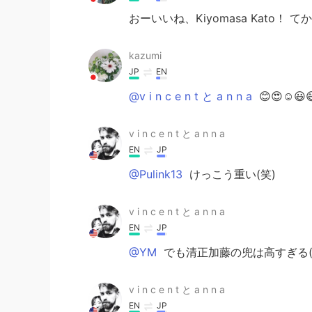
おーいいね、Kiyomasa Kato
kazumi
JP
EN
@v i n c e n t と a n n a
😊😍☺😃
v i n c e n t と a n n a
EN
JP
@Pulink13
けっこう重い(笑)
v i n c e n t と a n n a
EN
JP
@YM
でも清正加藤の兜は高すぎる(
v i n c e n t と a n n a
EN
JP