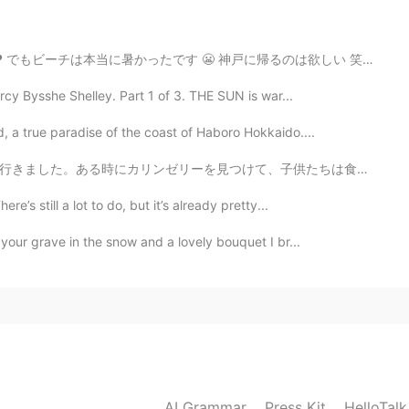
 神戸に帰るのは欲しい 笑 Today I went to the beach, but it’s so h...
2019.04.21 10:06
cy Bysshe Shelley. Part 1 of 3. THE SUN is war...
ねー！ 上半身なくても似合ってます😎 加藤清正の鎧！
, a true paradise of the coast of Haboro Hokkaido....
子供たちは食べたことがないので買ってあげました。食べてみて、とても感動したので「カリンの木を植えってくれ!...
2019.04.21 10:03
e’s still a lot to do, but it’s already pretty...
your grave in the snow and a lovely bouquet I br...
いでーす😃
2019.04.21 10:02
2019.04.21 10:02
AI Grammar
Press Kit
HelloTal