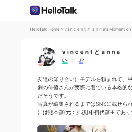
HelloTalk Home
>
v i n c e n t と a n n a's Moment on
v i n c e n t と a n n a
EN
JP
友達の知り合いにモデルを頼まれて、
劇の俳優さんが実際に着ている本格的
だそうです。
写真が編集されるまではSNSに載せら
には熊本藩(元：肥後国)初代藩主であ