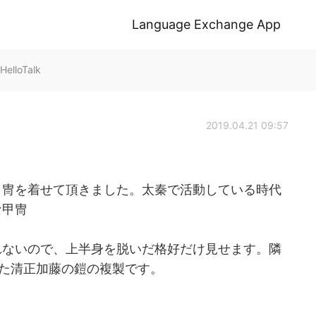
Language Exchange App
 HelloTalk
2019.04.21 09:57
甲冑を着せて頂きました。太秦で活動している時代
な甲冑
れないので、上半身を脱いだ格好だけ見せます。隣
った清正加藤の鎧の複製です。