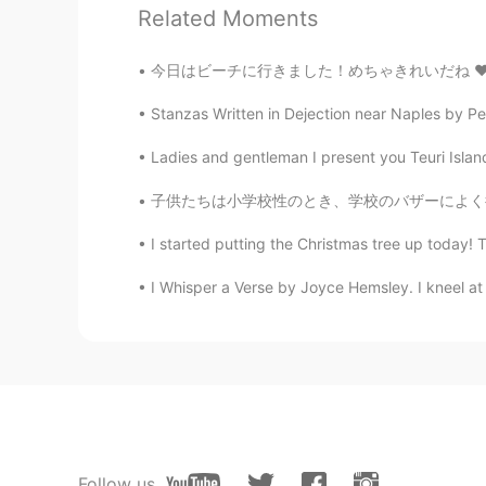
Related Moments
めっちゃかっこい！！！！ いいな！
今日はビーチに行きました！めちゃきれいだね ❤️ でもビーチは本当に暑かったです 😬
YM
JP
EN
Stanzas Written in Dejection near Naples by Per
甲冑を着れるなんて、貴重な機会です
Ladies and gentleman I present you Teuri Island
複製でもかっこいいです🤩
子供たちは小学校性のとき、学校のバザーによく行きました。ある時にカリンゼリーを見つけて、
Mami
I started putting the Christmas tree up today! Ther
JP
EN
I Whisper a Verse by Joyce Hemsley. I kneel at 
すばらしい✨次は上半身着た姿を見た
yu
JP
KR
カッコイイです❣️
kazumi
Follow us