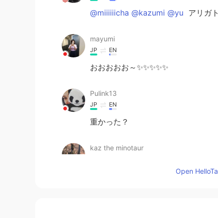
@miiiiiicha @kazumi @yu
アリガ
mayumi
JP
EN
おおおおお～✨✨✨✨✨
Pulink13
JP
EN
重かった？
kaz the minotaur
JP
EN
Open HelloTal
おーっ すげえっ(゜ロ゜)
yu. 優 ゆう
JP
EN