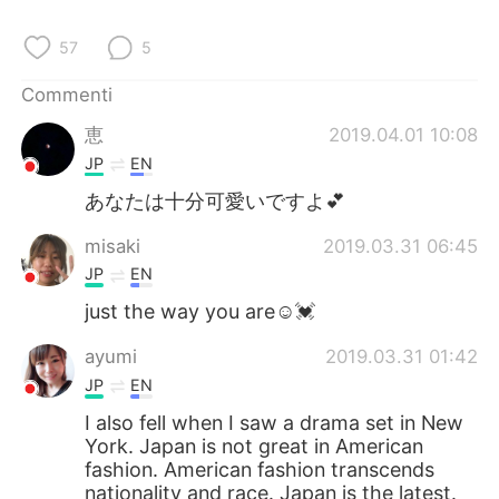
Deutsch
日本語
57
5
한국어
Русский
Commenti
ไทย
Indonesia
恵
2019.04.01 10:08
JP
EN
Türkçe
Tiếng Việt
あなたは十分可愛いですよ💕
Português
misaki
2019.03.31 06:45
JP
EN
just the way you are☺️💓
ayumi
2019.03.31 01:42
JP
EN
I also fell when I saw a drama set in New
York. Japan is not great in American
fashion. American fashion transcends
nationality and race. Japan is the latest.