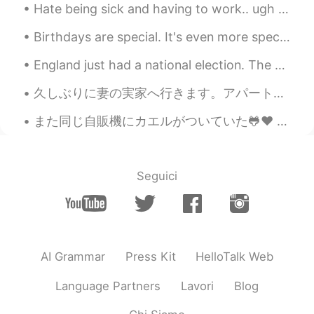
Hate being sick and having to work.. ugh I feel like a ninja with no super power 😢 send me your “...
Birthdays are special. It's even more special when you use pizza instead of cake to celebrate it!...
England just had a national election. The worst result has come of it, and I never want to return...
久しぶりに妻の実家へ行きます。アパートを出た瞬間、今日の暑さに驚きましたー‼️今年一番の暖かい日のではないかと思っています。農家さん達は田植え中です。^_^稲が成長していく田んぼの風景を眺めるの...
また同じ自販機にカエルがついていた🐸♥ 水曜日と同じ2匹かな？ 虫が自販機の光によってくるからカエルにとってはバイキングだね🤔 もっと写真を撮りたかったけど、雨と雷がひどくてそんな暇なか...
Seguici
AI Grammar
Press Kit
HelloTalk Web
Language Partners
Lavori
Blog