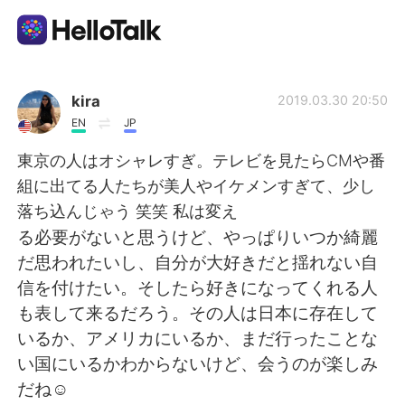
App di scambio linguistico
kira
2019.03.30 20:50
EN
JP
AI Grammar Checker
東京の人はオシャレすぎ。テレビを見たらCMや番
組に出てる人たちが美人やイケメンすぎて、少し
Italiano
落ち込んじゃう 笑笑 私は変え
る必要がないと思うけど、やっぱりいつか綺麗
だ思われたいし、自分が大好きだと揺れない自
English
简体中文
信を付けたい。そしたら好きになってくれる人
も表して来るだろう。その人は日本に存在して
繁體中文
Español
いるか、アメリカにいるか、まだ行ったことな
い国にいるかわからないけど、会うのが楽しみ
العربية
Français
だね☺︎