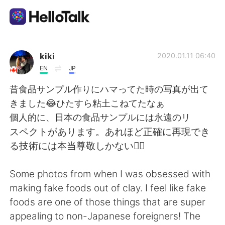
語学交換アプリ
kiki
2020.01.11 06:40
EN
JP
AI Grammar Checker
昔食品サンプル作りにハマってた時の写真が出て
きました😂ひたすら粘土こねてたなぁ
日本語
個人的に、日本の食品サンプルには永遠のリ
スペクトがあります。あれほど正確に再現でき
る技術には本当尊敬しかない🤦‍♀️
English
简体中文
Some photos from when I was obsessed with
繁體中文
Español
making fake foods out of clay. I feel like fake
foods are one of those things that are super
العربية
Français
appealing to non-Japanese foreigners! The