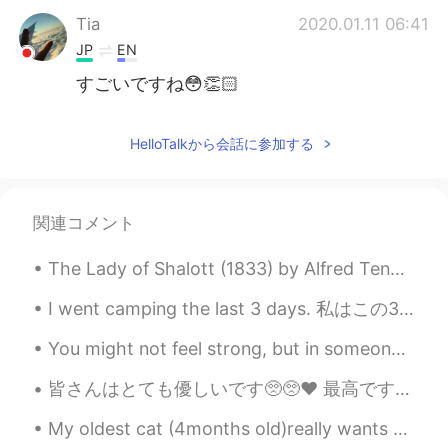
Tia
2020.01.11 06:41
JP
EN
すごいですね😳👏🏻
HelloTalkから会話に参加する
関連コメント
The Lady of Shalott (1833) by Alfred Tennyson. Part 3 of 4. Part the Third. A bow-shot from he...
I went camping the last 3 days. 私はこの3日間キャンプに行きました。 I went to the smallest mountain in my country...
You might not feel strong, but in someone’s eyes, you are their confort and strength .. Miami, F...
皆さんはとても優しいです🥺🥺❤️ 最高です！🙈 前に日本語は難しいですから、とても心配しました。日本人と話しますは怖いと思いました。でも今は大丈夫！HelloTalkは楽しいです😆😆 you g...
My oldest cat (4months old)really wants to play with the two little kitten , it's hard to keep tr...