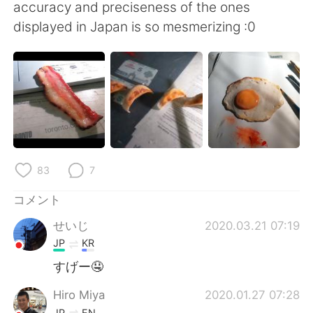
Deutsch
한국어
accuracy and preciseness of the ones
displayed in Japan is so mesmerizing :0
Русский
ไทย
Indonesia
Italiano
Türkçe
Tiếng Việt
Português
83
7
コメント
せいじ
2020.03.21 07:19
JP
KR
すげー🤤
Hiro Miya
2020.01.27 07:28
JP
EN