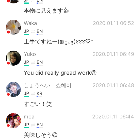
本物に見えます👍
Waka
2020.01.11 06:52
JP
EN
上手ですねー(◍⁃͈ᴗ•͈)४४४♡*
Yuko
2020.01.11 06:49
JP
EN
You did really gread work😍
しょうへい 쇼헤이
2020.01.11 06:48
JP
KR
すごい！笑
moa
2020.01.11 06:44
JP
EN
美味しそう😋