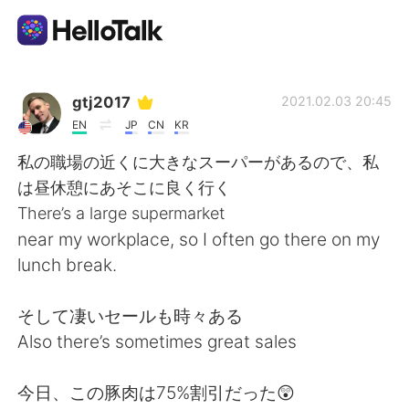
App di scambio linguistico
gtj2017
2021.02.03 20:45
EN
JP
CN
KR
AI Grammar Checker
私の職場の近くに大きなスーパーがあるので、私
は昼休憩にあそこに良く行く
Italiano
There’s a large supermarket
near my workplace, so I often go there on my
lunch break.
English
简体中文
そして凄いセールも時々ある
繁體中文
Español
Also there’s sometimes great sales
العربية
Français
今日、この豚肉は75%割引だった😲