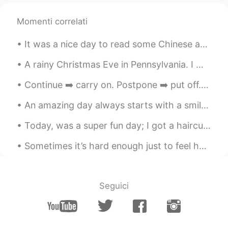
＄5.36？！😳😳😳
Momenti correlati
ayu
2021.02.03 20:55
JP
EN
It was a nice day to read some Chinese at Longwood Gardens. I want to be reincarnated as the cat ...
私の職場の近くに大きなスーパーがあ
A rainy Christmas Eve in Pennsylvania. I went out to look at birds with my brother and mom and da...
るので、私は昼休
憩
に
あ
そこに良く行
く
Continue ➡️ carry on. Postpone ➡️ put off. Surrender ➡️ give in. Refuse ...
私の職場の近くに大きなスーパーがあ
An amazing day always starts with a smile.i hope this new day and everyday of your life gives you...
るので、私は昼休
み
にそこに良く行く
Today, was a super fun day; I got a haircut, went shopping, ate sushi got dinner, and went to a g...
Sometimes it’s hard enough just to feel happy for a moment, let alone the whole day. It’s not ver...
Seguici