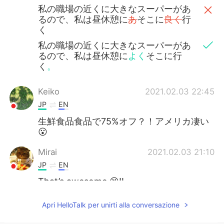
私の職場の近くに大きなスーパーがあ
るので、私は昼休憩に
あ
そこに
良く
行
く
私の職場の近くに大きなスーパーがあ
るので、私は昼休憩に
よく
そこに行
く
。
Keiko
2021.02.03 22:45
JP
EN
生鮮食品食品で75%オフ？！アメリカ凄い
😮
Mirai
2021.02.03 21:10
JP
EN
That’s awesome 😆‼️
Zooey
2021.02.03 21:01
Apri HelloTalk per unirti alla conversazione
JP
EN
KR
CN