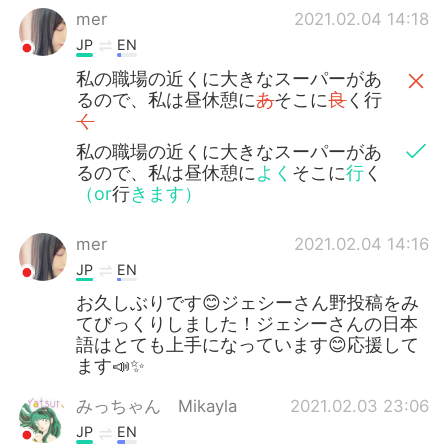
mer
2021.02.04 14:18
JP
EN
私の職場の近くに大きなスーパーがあ
るので、私は昼休憩に
あ
そこに
良
く行
く
私の職場の近くに大きなスーパーがあ
るので、私は昼休憩に
よく
そこに
行
く
（or
行
きます）
mer
2021.02.04 14:16
JP
EN
お久しぶりです😊ジェシーさん野投稿をみ
てびっくりしました！ジェシーさんの日本
語はとても上手になっています😊応援して
ます📣✨
みっちゃん Mikayla
2021.02.03 23:06
JP
EN