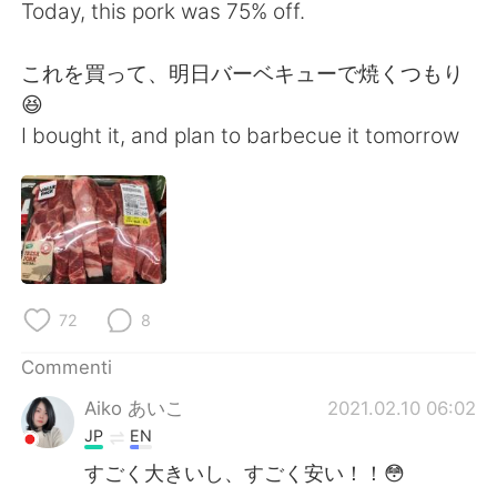
Deutsch
日本語
Today, this pork was 75% off.
한국어
Русский
これを買って、明日バーベキューで焼くつもり
😆
ไทย
Indonesia
I bought it, and plan to barbecue it tomorrow
Türkçe
Tiếng Việt
Português
72
8
Commenti
Aiko あいこ
2021.02.10 06:02
JP
EN
すごく大きいし、すごく安い！！😳