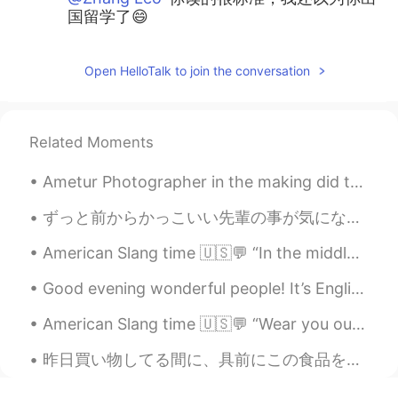
国留学了😄
Zhang Leo
2020.04.16 06:34
Open HelloTalk to join the conversation
CN繁
EN
@崔卓
我练习了3764次才发言的 🤣🤣🤣
Related Moments
崔卓
2020.04.16 06:29
CN
EN
Ametur Photographer in the making did this Christmas photography with this Lovely Doggo this eve...
@Zhang Leo
好厉害
ずっと前からかっこいい先輩の事が気になってたんやけど、昨日マジで失敗した🤦🏻‍♀️ 彼はマレーシア学生会の会長でうちは日本学生会の副会長やから同じイベントに参加して隣で座ることになって最高やん...
Elsa
2020.04.16 04:58
American Slang time 🇺🇸💬 “In the middle of nowhere” Meaning: in a very far-away place My friend...
CN
EN
@JG
我也不明白
Good evening wonderful people! It’s English practice time again. Send me a message if you want ...
Delphine
2020.04.16 04:52
American Slang time 🇺🇸💬 “Wear you out” Meaning: to make you tired Working 16 hours a day can d...
CN
EN
昨日買い物してる間に、具前にこの食品を見た Yesterday while shopping, I came across this grocery item. ベジタリアンのメキシコのソーセ...
😜😜thank you for everything😜