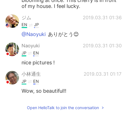
blooming at once. This cherry is in front
of my house. I feel lucky.
ジム
2019.03.31 01:36
EN
JP
@Naoyuki
ありがとう😊
Naoyuki
2019.03.31 01:30
JP
EN
nice pictures !
小林通生
2019.03.31 01:17
JP
EN
Wow, so beautiful‼️
Open HelloTalk to join the conversation