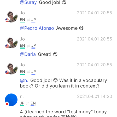
@Suray
Good job! 😋
Jo
2021.04.01 20:55
EN
JP
@Pedro Afonso
Awesome 😋
Jo
2021.04.01 20:55
EN
JP
@Daria
Great! 😍
Jo
2021.04.01 20:55
EN
JP
@n.
Good job! 😍 Was it in a vocabulary
book? Or did you learn it in context?
n.
2021.04.01 14:20
JP
EN
4 (i learned the word "testimony" today