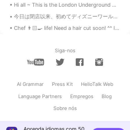
Hi all ~ This is the London Underground 🚊 ~ we call it the ‘tube’. The tube is red, white and ...
EN
JP
@Süeda
Good job 😋
今日は閉店以来、初めてディズニーワールドに来ました。とても楽しかったし、最後にスプラッシュマウンテンに乗って商品を買うことができました!コロナウイルスのために新しいルールと手順がありますが、それ...
Yuri
2021.04.01 12:01
Chef 👨🏻‍🍳 life! Need a hair cut soon! ^^ I can’t sleep anyone wants to call? In English, Chinese ...
JP
EN
4
Siga-nos
Jo
2021.04.01 12:01
EN
JP
@Sabina
Great! 😆
AI Grammar
Press Kit
HelloTalk Web
Süeda
2021.04.01 12:00
TR
EN
Language Partners
Empregos
Blog
Vocabulary
Sobre nós
Sabina
2021.04.01 11:58
RU
EN
Aprenda idiomas com 50