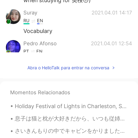
when studying for 英検😳)
Suray
2021.04.01 14:17
RU
EN
Vocabulary
Pedro Afonso
2021.04.01 12:54
PT
EN
4-vocabulary
Abra o HelloTalk para entrar na conversa
Daria
2021.04.01 12:10
RU
EN
4!
Momentos Relacionados
Jo
2021.04.01 12:01
Holiday Festival of Lights in Charleston, South Carolina. Three mile driving tour with over two m...
EN
JP
息子は猫と枕が大好きだから、いつも従姉妹を訪ねてる時にこのぬいぐるみを探す My son loves cats and pillows, so every time we visit his c...
@Yuri
Awesome! 😎
さいきんもりの中でキャビンをかりました。またカヤックをしました! とてもきれいでした、きのいろはかわった。 たびきをしました、うれしかったです！ Recently I rented a cab...
Jo
2021.04.01 12:01