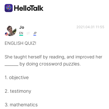
Aplicativo de troca de idioma
Jo
2021.04.01 11:55
EN
JP
AI Grammar Checker
ENGLISH QUIZ!
Português
She taught herself by reading, and improved her
_______ by doing crossword puzzles.
English
简体中文
1. objective
繁體中文
Español
2. testimony
العربية
Français
3. mathematics