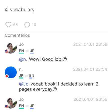
Deutsch
日本語
4. vocabulary
한국어
Русский
66
16
ไทย
Indonesia
Comentários
Italiano
Türkçe
Jo
2021.04.01 23:59
EN
JP
Tiếng Việt
@n.
Wow! Good job 😍
n.
2021.04.01 23:54
JP
EN
@Jo
vocab book! I decided to learn 2
pages everyday😉
Jo
2021.04.01 20:56
EN
JP