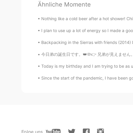
Talala
Ähnliche Momente
EN
TR
ES
PT
JP
Nothing like a cold beer after a hot shower! Ch
@Alexander
Así se dice, no? Jajaj
I plan to use up a lot of energy so I made a goo
carlos
Backpacking in the Sierras with friends (2014) 
ES
EN
@Talala
créeme que cada vez que 
今日弟の誕生日です。👑🦠👉 兄弟が見えません。二十六歳です。😕 Hoy es el 
bonitos me llega al corazón, es l
que aman tanto mi país
Today is my birthday and I am trying to be as
Since the start of the pandemic, I have been g
Luis Fer
ES
EN
Thanks!
H.Santiago
ES
PT
Hello. Necesito que hablemos un dí
Folge uns