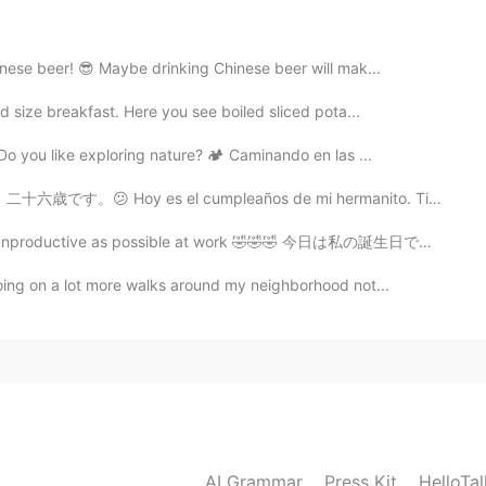
2019.07.20 23:06
inese beer! 😎 Maybe drinking Chinese beer will mak...
a
d size breakfast. Here you see boiled sliced pota...
2019.07.20 23:04
Do you like exploring nature? 🏕 Caminando en las ...
Leo o escucho cosas en tu perfil sobre mi país tan
cumpleaños de mi hermanito. Tiene 26 años. El 👑🦠 no ay...
indo saber que hay personas de otras partes como tú
 unproductive as possible at work 🤣🤣🤣 今日は私の誕生日であり、私...
oing on a lot more walks around my neighborhood not...
2019.07.20 22:51
2019.07.20 22:29
a. Quiero saber si mi inglés ha mejorado y tú me lo
AI Grammar
Press Kit
HelloTa