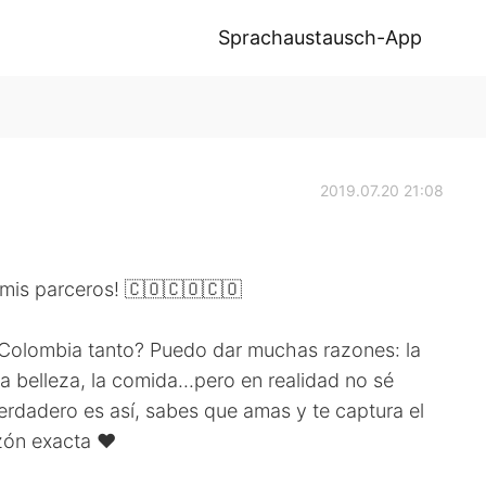
Sprachaustausch-App
2019.07.20 21:08
 mis parceros! 🇨🇴🇨🇴🇨🇴
Colombia tanto? Puedo dar muchas razones: la
 la belleza, la comida...pero en realidad no sé
rdadero es así, sabes que amas y te captura el
zón exacta ❤️