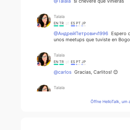
@Talala
si chévere que vinieras
Talala
EN
TR
ES
PT
JP
@АндрейПетрович1996
Espero qu
unos meetups que tuviste en Bogot
Talala
EN
TR
ES
PT
JP
@carlos
Gracias, Carlitos! 😊
Talala
EN
TR
ES
PT
JP
Öffne HelloTalk, um 
@vikatalina
Muchas gracias! Confi
pregunté a un amigo y me hizo una
debería “a la salud”. Además de es