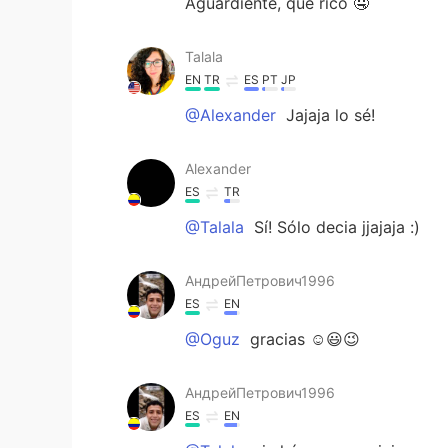
Aguardiente, que rico 🤤
Talala
EN
TR
ES
PT
JP
@Alexander
Jajaja lo sé!
Alexander
ES
TR
@Talala
Sí! Sólo decia jjajaja :)
АндрейПетрович1996
ES
EN
@Oguz
gracias ☺😃😉
АндрейПетрович1996
ES
EN