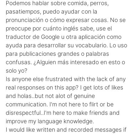
Deutsch
日本語
Podemos hablar sobre comida, perros,
pasatiempos, puedo ayudar con la
한국어
Русский
pronunciación o cómo expresar cosas. No se
preocupe por cuánto inglés sabe, use el
ไทย
Indonesia
traductor de Google u otra aplicación como
ayuda para desarrollar su vocabulario. Lo uso
Italiano
Türkçe
para publicaciones grandes o palabras
confusas. ¿Alguien más interesado en esto o
Tiếng Việt
solo yo?
Is anyone else frustrated with the lack of any
real responses on this app? I get lots of likes
and holas..but not alot of genuine
communication. I'm not here to flirt or be
disrespectful..I'm here to make friends and
improve my language knowledge.
I would like written and recorded messages if