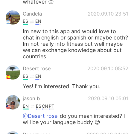
whatever 😊
Candela
2020.09.10 23:51
ES
EN
Im new to this app and would love to
chat in english or spanish or maybe both?
Im not really into fitness but well maybe
we can exchange knowledge about out
countries
Desert rose
2020.09.10 05:52
ES
EN
Yes! I'm interested. Thank you.
jason b
2020.09.10 05:01
EN
ES
CN
PT
@Desert rose
do you mean interested? I
will be your language buddy 😊