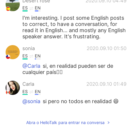
Desert rose
2020.09.10 04:49
ES
EN
I'm interesting. I post some English posts
to correct, to have a conversation, for
read it in English... and mostly any English
speaker answer. It's frustrating.
sonia
2020.09.10 01:50
ES
EN
@Carla
si, en realidad pueden ser de
cualquier país🤷‍♀️
Carla
2020.09.10 01:49
ES
EN
@sonia
si pero no todos en realidad 😄
Traveller
2020.09.10 01:39
ES
EN
Abra o HelloTalk para entrar na conversa
@jason b
you can see the pic of the