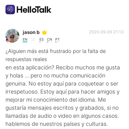
Aplicativo de troca de idioma
jason b
2020.09.09 21:13
EN
ES
CN
PT
AI Grammar Checker
¿Alguien más está frustrado por la falta de
respuestas reales
Português
en esta aplicación? Recibo muchos me gusta
y holas ... pero no mucha comunicación
genuina. No estoy aquí para coquetear o ser
English
简体中文
irrespetuoso. Estoy aquí para hacer amigos y
mejorar mi conocimiento del idioma. Me
繁體中文
Español
gustaría mensajes escritos y grabados, si no
llamadas de audio o video en algunos casos.
العربية
Français
hablemos de nuestros países y culturas.