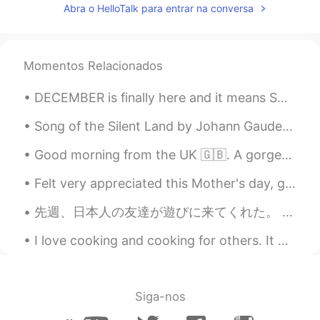
Abra o HelloTalk para entrar na conversa
JP
EN
KR
ES
@Dominic - ドミニク
「私はチェコの血も
引いています」ですね🥺 私はドミニクさん
Momentos Relacionados
のチェコの国旗の絵文字を見て、チリの国
旗と間違えました🇨🇿🥺🇨🇱
DECEMBER is finally here and it means SUMMER has come for Australians 🇦🇺 ☀SUMMER IDIOMS☀ 1. a p...
Dominic - ドミニク
2021.04.05 19:45
Song of the Silent Land by Johann Gaudenz von Salis-Seewis. Translated by Henry Wadsworth Longfe...
EN
JP
@Nanakoななこ
そうですね。私とななこ
さんはidentical twinsです。母は私たち全
Felt very appreciated this Mother's day, got Roses I hope appreciation is shown not just toda...
員を養うためにたくさん料理を作らなくて
はいけないでしょう？ And I’m glad that
先週、日本人の友達が遊びに来てくれた。 親戚の結婚式に参加した。 サリーを着てみたり、伝統的なご飯を食べたり、買い物したりして楽しんでいたようだ。 私も久しぶりに日本人の友達と会って嬉しかった...
you enjoyed my story ☺️
I love cooking and cooking for others. It makes me happy to see others enjoy the food I cook. I d...
Dominic - ドミニク
2021.04.05 19:38
EN
JP
@Coco
yes, it’s a big holiday too. Some
Siga-nos
stores are still open on Easter for part of
the day. I know that the Walmart by me