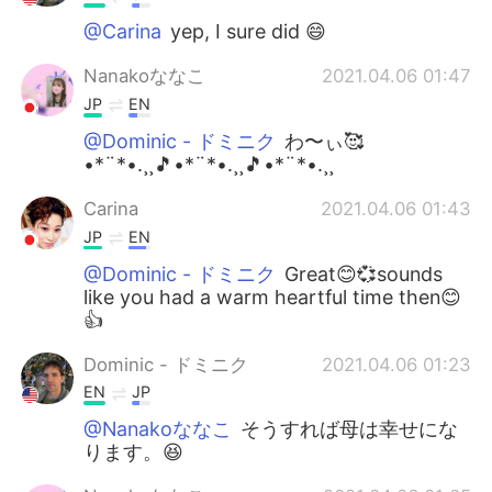
@Carina
yep, I sure did 😄
Nanakoななこ
2021.04.06 01:47
JP
EN
@Dominic - ドミニク
わ〜ぃ🥰
•*¨*•.¸¸🎵•*¨*•.¸¸🎵•*¨*•.¸¸
Carina
2021.04.06 01:43
JP
EN
@Dominic - ドミニク
Great😊💞sounds
like you had a warm heartful time then😊
👍
Dominic - ドミニク
2021.04.06 01:23
EN
JP
@Nanakoななこ
そうすれば母は幸せにな
ります。😆