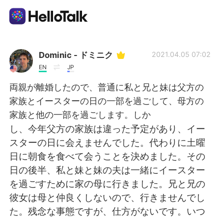
Aplicativo de troca de idioma
Dominic - ドミニク
2021.04.05 07:02
EN
JP
AI Grammar Checker
両親が離婚したので、普通に私と兄と妹は父方の
家族とイースターの日の一部を過ごして、母方の
Português
家族と他の一部を過ごします。しか
し、今年父方の家族は違った予定があり、イー
スターの日に会えませんでした。代わりに土曜
English
简体中文
日に朝食を食べて会うことを決めました。その
日の後半、私と妹と妹の夫は一緒にイースター
繁體中文
Español
を過ごすために家の母に行きました。兄と兄の
彼女は母と仲良くしないので、行きませんでし
العربية
Français
た。残念な事態ですが、仕方がないです。いつ