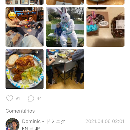
91
44
Comentários
Dominic - ドミニク
2021.04.06 02:01
EN
JP