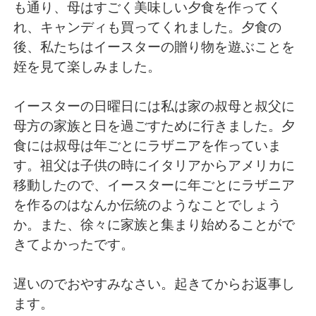
Deutsch
日本語
も通り、母はすごく美味しい夕食を作ってく
れ、キャンディも買ってくれました。夕食の
한국어
Русский
後、私たちはイースターの贈り物を遊ぶことを
姪を見て楽しみました。
ไทย
Indonesia
イースターの日曜日には私は家の叔母と叔父に
Italiano
Türkçe
母方の家族と日を過ごすために行きました。夕
食には叔母は年ごとにラザニアを作っていま
Tiếng Việt
す。祖父は子供の時にイタリアからアメリカに
移動したので、イースターに年ごとにラザニア
を作るのはなんか伝統のようなことでしょう
か。また、徐々に家族と集まり始めることがで
きてよかったです。
遅いのでおやすみなさい。起きてからお返事し
ます。