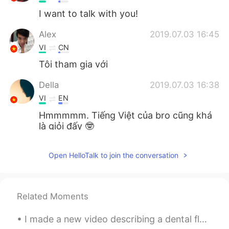
I want to talk with you!
Alex
2019.07.03 16:45
VI
CN
Tôi tham gia với
Della
2019.07.03 16:38
VI
EN
Hmmmmm. Tiếng Việt của bro cũng khá
là giỏi đấy 🤓
你还要我咋滴
2019.07.03 16:29
Open HelloTalk to join the conversation
VI
CN
好想法
Related Moments
Thanh Hà
2019.07.03 16:28
VI
EN
I made a new video describing a dental floss container in one minute to practice some English voc...
I want to talk with you