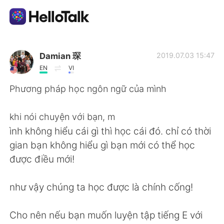
Language Exchange App
Damian 琛
2019.07.03 15:47
EN
VI
AI Grammar Checker
Phương pháp học ngôn ngữ của mình
English
khi nói chuyện với bạn, m
ình không hiểu cái gì thì học cái đó. chỉ có thời
gian bạn không hiểu gì bạn mới có thể học
简体中文
繁體中文
được điều mới!
Español
العربية
như vậy chúng ta học được là chính cống!
Français
Deutsch
Cho nên nếu bạn muốn luyện tập tiếng E với