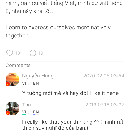
日本語
한국어
mình, bạn cứ viết tiếng Việt, mình cứ viết tiếng
E, như này khá tốt.
Русский
ไทย
Learn to express ourselves more natively
Indonesia
Italiano
together
Türkçe
Tiếng Việt
101
19
Português
Comments
Nguyễn Hưng
2020.02.05 03:54
VI
EN
Ý tưởng mới mẻ và hay đó! I like it hehe
Thu
2019.07.18 03:37
VI
EN
I really like that your thinking ^^ ( mình rất
thích suy nghĩ đó của bạn.)