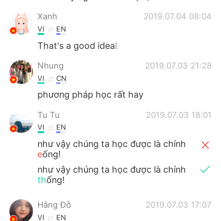
Xanh
2019.07.04 08:04
VI
EN
That's a good idea❕
Nhung
2019.07.03 21:28
VI
CN
phương pháp học rất hay
Tu Tu
2019.07.03 18:01
VI
EN
như vậy chúng ta học được là chính
c
ống!
như vậy chúng ta học được là chính
th
ống!
Hằng Đỗ
2019.07.03 17:07
VI
EN