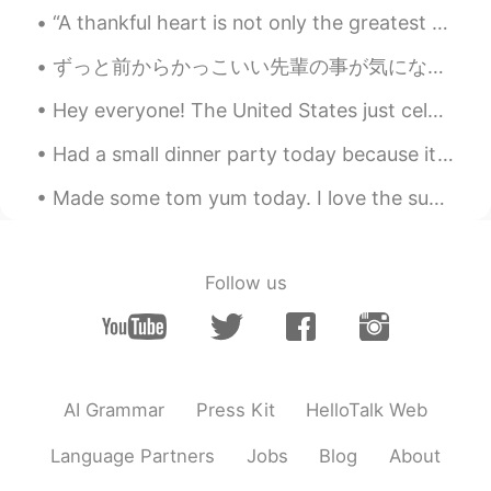
“A thankful heart is not only the greatest virtue, but the parent of all the other virtues.” – Ci...
Damian 琛
2019.07.03 16:21
ずっと前からかっこいい先輩の事が気になってたんやけど、昨日マジで失敗した🤦🏻‍♀️ 彼はマレーシア学生会の会長でうちは日本学生会の副会長やから同じイベントに参加して隣で座ることになって最高やん...
EN
VI
I will be busy for the next few days!
Hey everyone! The United States just celebrated our annual 4th of July celebration a few days ag...
Please forgive me if I don't reply to you
Had a small dinner party today because it’s Sunday funday. I got fresh lobster 🦞 this morning at ...
junetran
2019.07.03 16:21
Made some tom yum today. I love the supermarkets in Cambodia. It has everything I need to cook a...
VI
EN
Mình học tiếng anh 4 năm nay nhưng lần
nào cũng chưa cố gắng hết sức bỏ phí rất
Follow us
nhiều tiền và bây giờ khi sắp phải tốt
nghiệp và đi làm mình mới thật sự hiểu
nên cố gắng hết sức học tiếng anh mới
không bị bỏ rơi. Mong bạn giúp đỡ!
Uyên Bùi
2019.07.03 16:09
AI Grammar
Press Kit
HelloTalk Web
VI
EN
Language Partners
Jobs
Blog
About
I want to chat with you