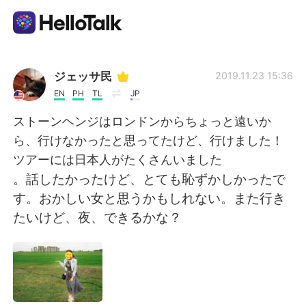
Appli d'échange linguistique
ジェッサ民
2019.11.23 15:36
EN
PH
TL
JP
AI Grammar Checker
ストーンヘンジはロンドンからちょっと遠いか
ら、行けなかったと思ってたけど、行けました！
Français
ツアーには日本人がたくさんいました
。話したかったけど、とても恥ずかしかったで
す。おかしい女と思うかもしれない。また行き
English
简体中文
たいけど、夜、できるかな？
繁體中文
Español
العربية
Deutsch