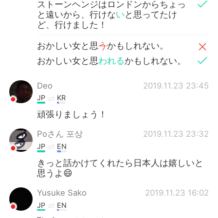
ストーンヘンジはロンドンからちょっ
と遠いから、行けな
い
と思ってたけ
ど、行けました！
おかしい女と思
う
かもしれない。
おかしい女と思
われる
かもしれない。
Deo
2019.11.23 23:45
JP
KR
頑張りましょう！
Poさん 포상
2019.11.23 23:32
JP
EN
きっと話かけてくれたら日本人は嬉しいと
思うよ😄
Yusuke Sako
2019.11.23 16:02
JP
EN