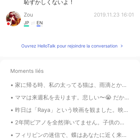
恥ずかしくないよ！
Zou
2019.11.23 16:01
JP
EN
ストーンヘンジ羨ましいです。ロンドンも
クリスマスイルミネーションがきれいそう
ですね。
Ouvrez HelloTalk pour rejoindre la conversation
乗園 じょうえん
2019.11.23 15:48
JP
ES
Moments liés
話しかけても大丈夫だと思います！以前、
メキシコ旅行中にメキシコ人女性に日本語
家に帰る時、私の太ってる猫は、雨滴とか、落ち葉とか、飛んでいる鳥とか、通り過ぎる車とか、または歩いている人をほとんどいつもまじめに見てます。何かを見ています。多分私が見ることができないものを見て...
で話しかけられて、私は嬉しかったです！
ママは来週私を去ります。悲しい〜😭 だから、ひまわりの畑に連れて行きました。ママはひまわりのように花だと思います。明るくて陽気な感じがあるから。ひまわりを見ると、そんなことを思ってます。ママを考...
昨日は「Raya」という映画を観ました。映画の設定は東南アジアで、色々な東南アジアに関係があるものを見た時嬉しかった。 ラヤちゃんはArnis / Eskrima /Kali が本当にかっこよ...
2年間ピアノを全然弾いてません。子供の時、私の好きなおもちゃはピアノおもちゃでした。色々な歌を聞いておの歌をピアノで弾けました。だから、ピアノのレッスンを受けました。しかし、音符を読めませんでし...
フィリピンの迷信で、蝶はあなたに近く来たら、それは亡くなった親戚の魂です。本当の現象以上のもので、比喩です。地面が好きな毛虫は蝶になったように地上の体を残した魂です。 今日はいつもの田舎の道路...