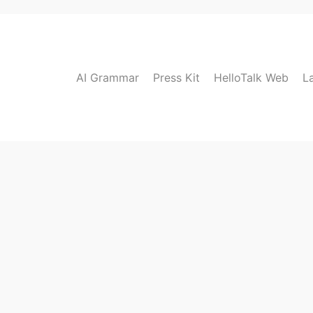
AI Grammar
Press Kit
HelloTalk Web
L