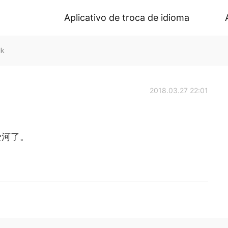
Aplicativo de troca de idioma
lk
2018.03.27 22:01
爱河了。