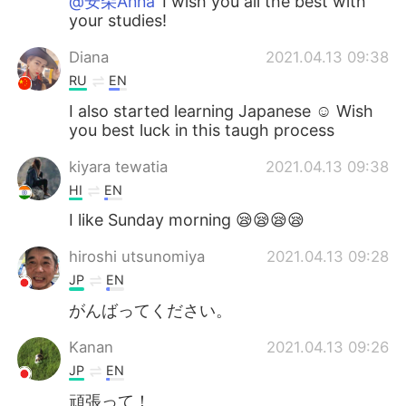
@安朵Anna
I wish you all the best with
your studies!
Diana
2021.04.13 09:38
RU
EN
I also started learning Japanese ☺ Wish
you best luck in this taugh process
kiyara tewatia
2021.04.13 09:38
HI
EN
I like Sunday morning 😪😪😪😪
hiroshi utsunomiya
2021.04.13 09:28
JP
EN
がんばってください。
Kanan
2021.04.13 09:26
JP
EN
頑張って！