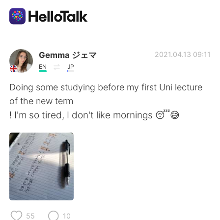
語言交換應用
Gemma ジェマ
2021.04.13 09:11
EN
JP
AI Grammar Checker
Doing some studying before my first Uni lecture
of the new term
繁體中文
! I'm so tired, I don't like mornings 😴😅
English
简体中文
Español
العربية
Français
Deutsch
55
10