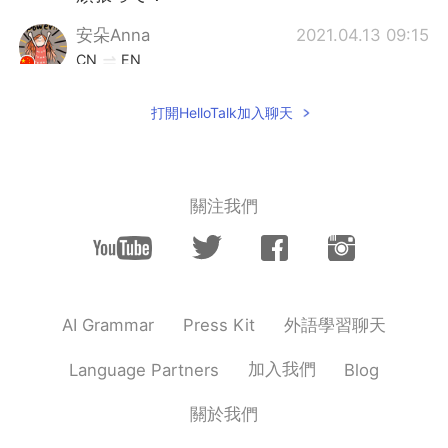
安朵Anna
2021.04.13 09:15
CN
EN
I also studyJapanese recently
打開HelloTalk加入聊天
Dorry breeze
2021.04.13 09:14
TA
EN
All the best
關注我們
外語學習聊天
AI Grammar
Press Kit
加入我們
Language Partners
Blog
關於我們