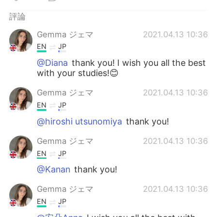
日本語
한국어
評論
Русский
ไทย
Gemma ジェマ
2021.04.13 10:36
EN
JP
Indonesia
Italiano
@Diana
thank you! I wish you all the best
with your studies!😊
Türkçe
Tiếng Việt
Gemma ジェマ
2021.04.13 10:36
Português
EN
JP
@hiroshi utsunomiya
thank you!
Gemma ジェマ
2021.04.13 10:36
EN
JP
@Kanan
thank you!
Gemma ジェマ
2021.04.13 10:36
EN
JP