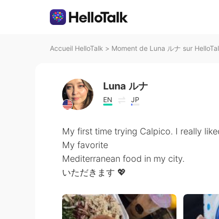
Accueil HelloTalk
>
Moment de Luna ルナ sur HelloTa
Luna ルナ
EN
JP
My first time trying Calpico. I really liked
My favorite
Mediterranean food in my city.
いただきます 💖