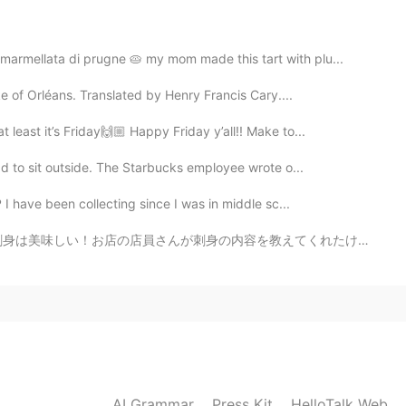
2020.08.06 14:35
armellata di prugne 🥧 my mom made this tart with plu...
ke of Orléans. Translated by Henry Francis Cary....
2020.08.06 14:35
 least it’s Friday🙌🏼 Happy Friday y’all!! Make to...
裕福さが分かると言われています。
had to sit outside. The Starbucks employee wrote o...
I have been collecting since I was in middle sc...
2020.08.06 14:33
容を教えてくれたけど何言ってたのかさっぱり分からんかった😂😂😂焼き魚も美味しかった！これも何の魚かわからんけ...
AI Grammar
Press Kit
HelloTalk Web