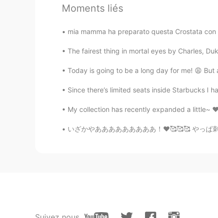
Kosuke こうすけ
Moments liés
JP
EN
We call it カルピス in Japan 😃
mia mamma ha preparato questa Crostata con m
The fairest thing in mortal eyes by Charles, Du
もなかmonaka
JP
EN
Today is going to be a long day for me! 😩 But at
日本ではカルピスの濃さでその家の
Since there’s limited seats inside Starbucks I 
My collection has recently expanded a little~ ❤ 
はるちゃん
JP
KR
いざかやあああああああああ！❤️🥰🥰🥰 やっぱ刺身は美味しい！お店の店員さんが刺身の内
カルピスソーダ🤗❤️👍🏻
Suivez nous