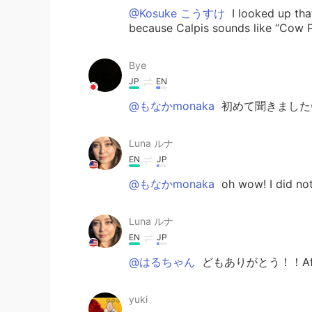
@Kosuke こうすけ
I looked up tha
because Calpis sounds like “Cow Pi
Bye
JP
EN
@もなかmonaka
初めて聞きました
Luna ルナ
EN
JP
@もなかmonaka
oh wow! I did no
Luna ルナ
EN
JP
@はるちゃん
どもありがとう！！After
yuki