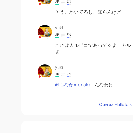
JP
EN
そう、かいてるし、知らんけど
yuki
JP
EN
これはカルピコであってるよ！カル
よ
yuki
JP
EN
@もなかmonaka
んなわけ
yoshi
Ouvrez HelloTalk 
JP
EN
カルピスが売ってることに驚きました