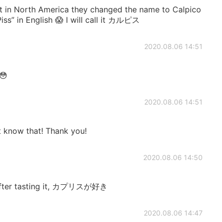
t in North America they changed the name to Calpico
ss” in English 😱 I will call it カルピス
2020.08.06 14:51

2020.08.06 14:51
t know that! Thank you!
2020.08.06 14:50
 tasting it, カプリスが好き
2020.08.06 14:47