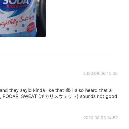
2020.08.06 15:06
and they sayid kinda like that 😂 I also heard that a
age, POCARI SWEAT (ポカリスウェット) sounds not good
2020.08.06 14:52