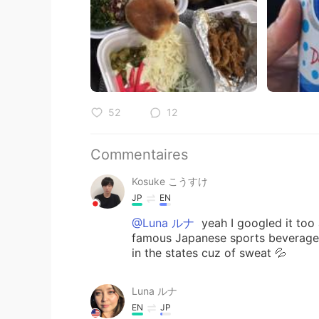
52
12
Commentaires
Kosuke こうすけ
JP
EN
@Luna ルナ
yeah I googled it too 
famous Japanese sports bever
in the states cuz of sweat 💦
Luna ルナ
EN
JP