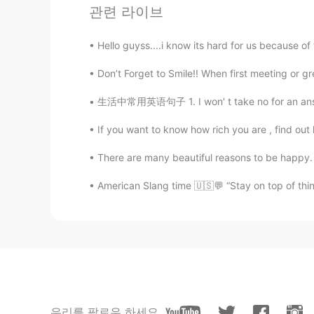
@Hiroki ひろき
the cureの曲は
관련 라이브
pickled-herring
Hello guyss....i know its hard for us because of t
EN
DE
FR
JP
Don’t Forget to Smile!! When first meeting or g
@Hiro_Y
このような自然な表現が
す！！
生活中常用英语句子 1. I won' t take no for an answer.
If you want to know how rich you are , find ou
kurumi くるみー
JP
EN
There are many beautiful reasons to be happy. 
そうですね。 単数と複数をよく勉強
American Slang time 🇺🇸💬 “Stay on top of thi
Hiro_Y
JP
EN
可愛い
本当にあったラブストーリー
本当にあった
素敵な
ラブストーリー
私がフランスに住んでい
る時
、ホス
우리를 팔로우 하세요