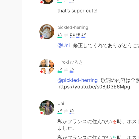
that’s super cute!
pickled-herring
EN
DE
FR
JP
@Uni
修正してくれてありがとうござ
Hiroki ひろき
JP
EN
@pickled-herring
歌詞の内容は全
https://youtu.be/s08jD3E6Mpg
Uni
JP
EN
私がフランスに住んでい
る
時、ホス
ました。
私がフランスに住んでい
た
時、ホス