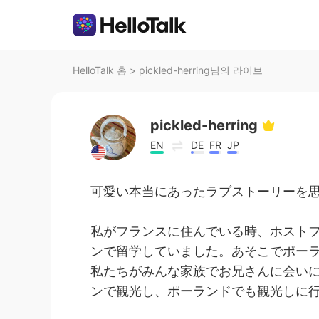
HelloTalk 홈
>
pickled-herring님의 라이브
pickled-herring
EN
DE
FR
JP
可愛い本当にあったラブストーリーを
私がフランスに住んでいる時、ホスト
ンで留学していました。あそこでポー
私たちがみんな家族でお兄さんに会い
ンで観光し、ポーランドでも観光しに