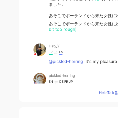
ました。
あそこでポーランドから来た女性に
あそこでポーランドから来た女性に
bit too rough)
Hiro_Y
JP
EN
@pickled-herring
It's my pleasure
pickled-herring
EN
DE
FR
JP
@kurumi くるみー
It’s very importa
HelloTa
pickled-herring
EN
DE
FR
JP