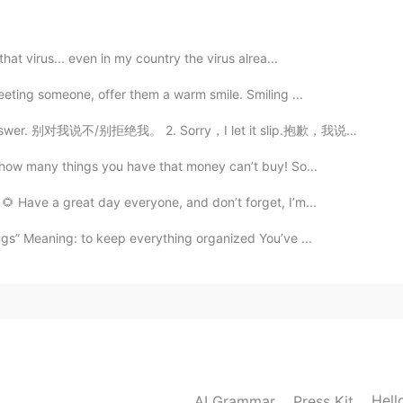
こういう話ですか？😁
2021.05.11 03:59
hat virus... even in my country the virus alrea...
reeting someone, offer them a warm smile. Smiling ...
とても参考になります！！どうもありがとうございま
 别对我说不/别拒绝我。 2. Sorry，I let it slip.抱歉，我说漏嘴了。 3. Exc...
t how many things you have that money can’t buy! So...
2021.05.11 03:32
🌻 Have a great day everyone, and don’t forget, I’m...
します😂
ngs” Meaning: to keep everything organized You’ve ...
2021.05.11 02:51
を思い出しました。
を思い出しました。
トファミリーのお兄さんはスウェーデン
で
留学
してい
Hell
AI Grammar
Press Kit