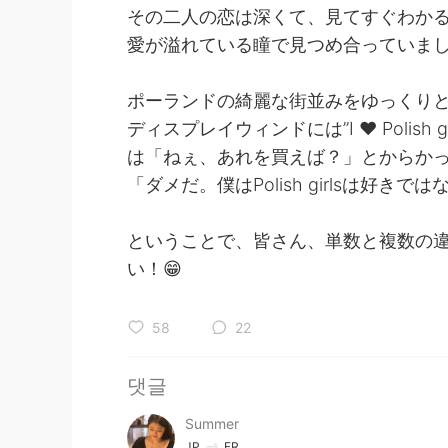
その二人の恋は深くて、見てすぐわか
愛が溢れている瞳で見つめ合っていま
ポーランドの綺麗な街並みをゆっくり
ディスプレイウィンドには”I ❤️ Polis
は「ねぇ、あれを買えば？」とからかっ
「ダメだ。僕はPolish girlsは好きでは
ということで、皆さん、単数と複数の
い！😁
58
22
댓글
Summer
JP
FR