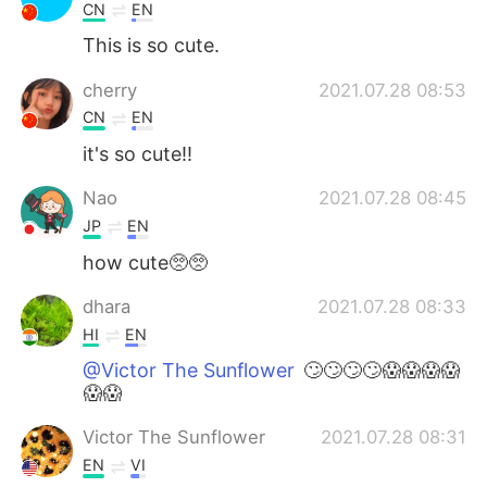
CN
EN
This is so cute.
cherry
2021.07.28 08:53
CN
EN
it's so cute!!
Nao
2021.07.28 08:45
JP
EN
how cute🥺🥺
dhara
2021.07.28 08:33
HI
EN
@Victor The Sunflower
🙄🙄🙄🙄😱😱😱😱
😱😱
Victor The Sunflower
2021.07.28 08:31
EN
VI