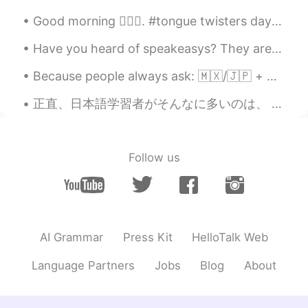
Good morning 🙋🏾‍♀️. #tongue twisters day 2 I wish to wish the wish you wish to wish, but if y...
Have you heard of speakeasys? They are secret bars that were created during the American prohibit...
Because people always ask: 🇲🇽/🇯🇵 + 🇩🇪(🇺🇸) = my ethnicity/race. “You look like....” Thanks, but...
正直、日本語学習者がそんなに多いのは、 日本人がそれほど優しいからだと思います。 大したことに対しても、 日本人は凄いことにしてくれて、いっぱい褒めてくれます。 たとえ1つの単語だけでも、学習...
Follow us
AI Grammar
Press Kit
HelloTalk Web
Language Partners
Jobs
Blog
About