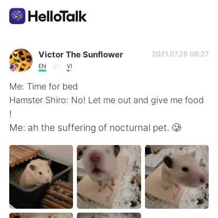
Language Exchange App
Victor The Sunflower
2021.07.28 08:27
EN
VI
AI Grammar Checker
Me: Time for bed
Hamster Shiro: No! Let me out and give me food
English
!
Me: ah the suffering of nocturnal pet. 🥲
简体中文
繁體中文
Español
العربية
Français
Deutsch