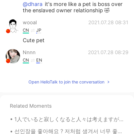
@dhara
it's more like a pet is boss over
the enslaved owner relationship 🤣
wooaI
2021.07.28 08:31
CN
JP
Cute pet
Nnnn
2021.07.28 08:29
CN
EN
还有点可爱
dhara
2021.07.28 08:28
Open HelloTalk to join the conversation
HI
EN
It's your pet 🧐
Related Moments
1人でいると寂しくなると人々は考えますが、私はそうは思いません。 間違った人達に囲まれていることは世界で1番孤独なことです。あなたのそばに適切な人がいると、あなたはより前向きになります。 あなた...
선인장을 좋아해요 ? 저처럼 생겨서 너무 좋은 것 같아요. 따끔따끔하지만, 그 안에 생기가 있어요 🌵🌵🌵 サボテンは好きですか？ 私に似ているので気に入っていると思います。 ちく...