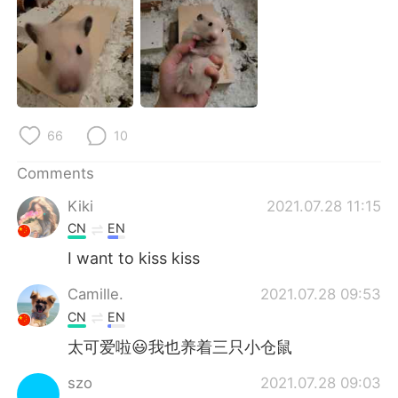
日本語
한국어
Русский
ไทย
Indonesia
Italiano
66
10
Türkçe
Tiếng Việt
Comments
Português
Kiki
2021.07.28 11:15
CN
EN
I want to kiss kiss
Camille.
2021.07.28 09:53
CN
EN
太可爱啦😃我也养着三只小仓鼠
szo
2021.07.28 09:03