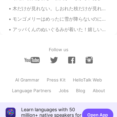
木だけが見れない。しおれた枝だけが見れない。体には37兆個の細胞が見える。自分を愛するのことを考えるとき、自分用にプレゼントを買うのこととか、サロンに行くのこととか、バスタブでの静かな時間につい...
モンゴメリーはめったに雪が降らないのに極渦のせいで今細雪が降っています。❄️🌨仕事行きたくない〜 一日中はベドで猫ちゃんと遊んで、コーヒーを飲みたい！ 雪が降ってる時、厚い毛皮がある動物の以外は...
アッパくんのぬいぐるみが着いた！嬉しい！😭 最近、レポートを書きながら、「Avatar: The Last Airbender」をまた見てました。知ってますか？これは一番好きなアメリカのカートゥ...
Follow us
AI Grammar
Press Kit
HelloTalk Web
Language Partners
Jobs
Blog
About
Learn languages with 50
million+ native speakers for
Open App