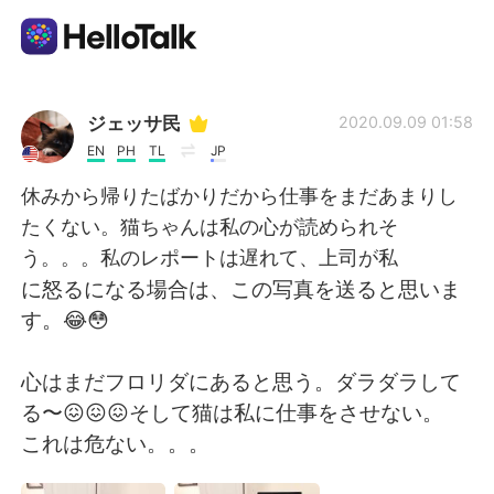
Language Exchange App
ジェッサ民
2020.09.09 01:58
EN
PH
TL
JP
AI Grammar Checker
休みから帰りたばかりだから仕事をまだあまりし
たくない。猫ちゃんは私の心が読められそ
English
う。。。私のレポートは遅れて、上司が私
に怒るになる場合は、この写真を送ると思いま
す。😂😳
简体中文
繁體中文
心はまだフロリダにあると思う。ダラダラして
Español
العربية
る〜😖😖😖そして猫は私に仕事をさせない。
これは危ない。。。
Français
Deutsch