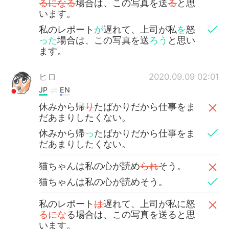
るになる
場合は、この写真を送
る
と思
います。
私のレポート
が
遅れて、上司が私
を
怒
った
場合は、この写真を送
ろう
と思い
ます。
ヒロ
2020.09.09 02:01
JP
EN
休みから帰
り
たばかりだから仕事をま
だあまりしたくない。
休みから帰
っ
たばかりだから仕事をま
だあまりしたくない。
猫ちゃんは私の心が読め
られ
そう。
猫ちゃんは私の心が読めそう。
私のレポート
は
遅れて、上司が私に怒
るにな
る場合は、この写真を送ると思
います。