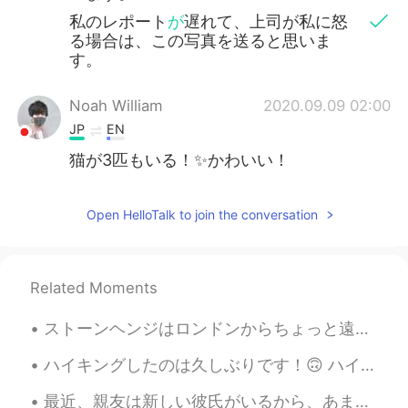
私のレポート
が
遅れて、上司が私に怒
る場合は、この写真を送ると思いま
す。
Noah William
2020.09.09 02:00
JP
EN
猫が3匹もいる！✨かわいい！
Open HelloTalk to join the conversation
Related Moments
ストーンヘンジはロンドンからちょっと遠いから、行けなかったと思ってたけど、行けました！ツアーには日本人がたくさんいました。話したかったけど、とても恥ずかしかったです。おかしい女と思うかもしれない...
ハイキングしたのは久しぶりです！🙃 ハイキングした時は、水を忘れてしまいました。😅 他のハイカーはお水がたくさんあるのを見て、彼れらの水を買ってもいいと頼んで、無料でくれました。助けを求めるのが...
最近、親友は新しい彼氏がいるから、あまり話せないです。🥲私も幸せですが以前は毎日話してました。そして、新しい彼氏さんは兵隊なので、時々、私は彼女に内輪ネタといってる時に彼は真面目すぎて、私は怖く...