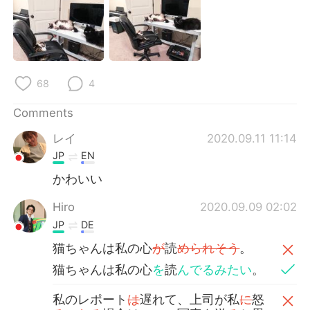
日本語
한국어
Русский
ไทย
Indonesia
Italiano
68
4
Türkçe
Tiếng Việt
Comments
レイ
2020.09.11 11:14
Português
JP
EN
かわいい
Hiro
2020.09.09 02:02
JP
DE
猫ちゃんは私の心
が
読
められそう
。
猫ちゃんは私の心
を
読
んでるみたい
。
私のレポート
は
遅れて、上司が私
に
怒