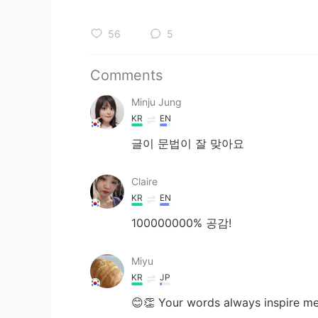
56
5
Comments
Minju Jung
KR
EN
글이 문법이 잘 맞아요
Claire
KR
EN
100000000% 공감!
Miyu
KR
JP
😊👏 Your words always ins