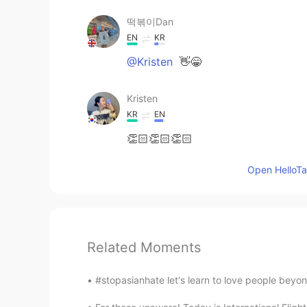
떡볶이Dan
EN
KR
@Kristen
👋😁
Kristen
KR
EN
👏🏻👏🏻👏🏻
Open HelloTal
Related Moments
#stopasianhate let's learn to love people beyond