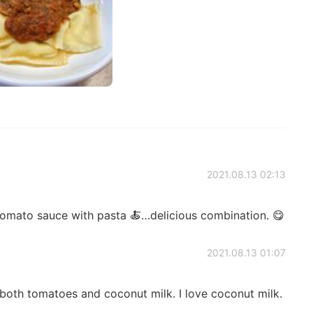
2021.08.13 02:13
tomato sauce with pasta 🍝…delicious combination. 😋
2021.08.13 01:07
oth tomatoes and coconut milk. I love coconut milk.