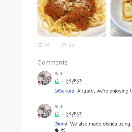
74
33
Comments
Beth
EN
KR
JP
CN
@Sakura
Arigato, we’re enjoying 
Beth
EN
KR
JP
CN
@rimi
We also made dishes using b
🥥 😍