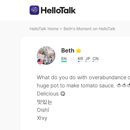
HelloTalk Home
>
Beth's Moment on HelloTalk
Beth
EN
KR
JP
CN
What do you do with overabundance o
huge pot to make tomato sauce. 🍅🍅
Delicious 😋
맛있는
Oishī
Xr̀xy