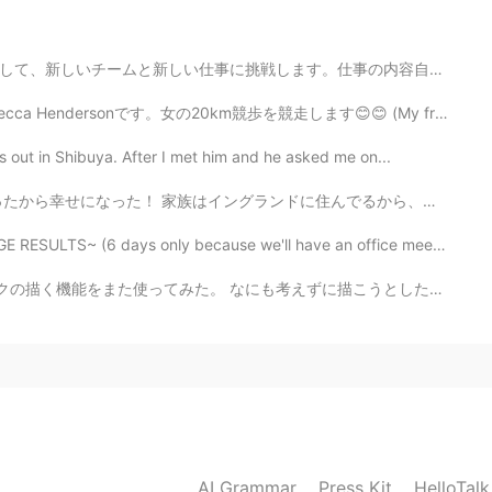
uce for pasta in my house🍝
仕事の内容自体が一緒だけれど違う業界で行うので色々学びと慣れが待っているに違いない。日本語で仕事をするのも...
2021.08.11 20:23
km競歩を競走します😊😊 (My friend is competing in the Olympics...
tomatoes to you but they will be rotten upon arrival
 out in Shibuya. After I met him and he asked me on...
んでるから、あまり会えらない😔 私達はたくさんワインとビールを飲んだ😅 ウェールズに帰った前に、僕はイー...
2021.08.11 19:18
ULTS~ (6 days only because we'll have an office meetin...
t😄
トークの描く機能をまた使ってみた。 なにも考えずに描こうとした。子供のようにご自由に描いただけ。形や色など...
2021.08.11 15:26
atio. We didn’t want to warm up the house.
2021.08.11 15:20
AI Grammar
Press Kit
HelloTal