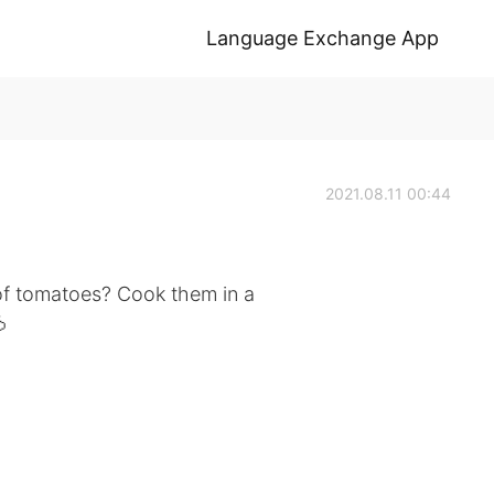
Language Exchange App
2021.08.11 00:44
f tomatoes? Cook them in a
