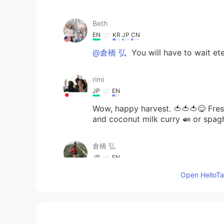
Beth
EN
KR
JP
CN
@倉橋 弘
You will have to wait et
rimi
JP
EN
Wow, happy harvest. 🍅🍅🍅😋 Fres
and coconut milk curry 🍛 or spag
倉橋 弘
JP
EN
@Beth
Thank you Beth. I will wait
Open HelloTal
Sakura
JP
EN
KR