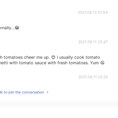
2021.08.13 01:04
ernally…😂
2021.08.11 23:47
h tomatoes cheer me up. 😍 I usually cook tomato
hetti with tomato sauce with fresh tomatoes. Yum 🤤
2021.08.11 22:23
 😁
k to join the conversation
2021.08.11 22:17