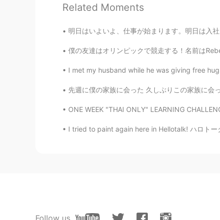
Related Moments
Looks delicious🤤 I use tomato sa
明日はいよいよ、仕事が始まります。明日は入社して、新しいチームと新しい仕事に挑戦します。
Beth
EN
KR
JP
CN
僕の友達はオリンピックで競走する！名前はRebecca Hendersonです。女の20
@倉橋 弘
I wish I could ship some 
I met my husband while he was giving free hugs
due to LONG distance. 😅
先週に僕の家族に会った 久しぶりこの家族に会ったから幸せになった！ 家族はイングランドに住
倉橋 弘
ONE WEEK "THAI ONLY" LEARNING CHALLENGE RES
JP
EN
@Beth
Yeah I want to cook with i
I tried to paint again here in Hellotalk! ハロ
Beth
EN
KR
JP
CN
@sumi
Hai! We cooked it on the p
Beth
Follow us
EN
KR
JP
CN