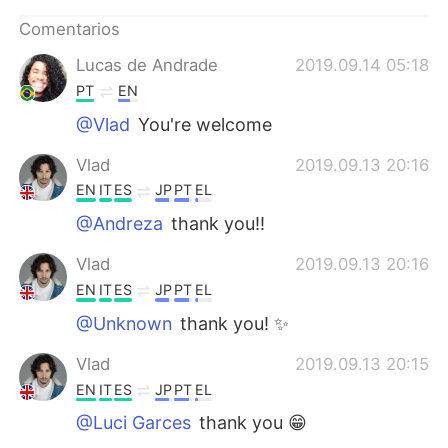
日本語
한국어
Comentarios
Русский
ไทย
Lucas de Andrade
2019.09.14 05:18
PT
EN
Indonesia
Italiano
@Vlad
You're welcome
Türkçe
Tiếng Việt
Vlad
2019.09.13 20:16
EN
IT
ES
JP
PT
EL
Português
@Andreza
thank you!!
Vlad
2019.09.13 20:16
EN
IT
ES
JP
PT
EL
@Unknown
thank you! ✨
Vlad
2019.09.13 20:15
EN
IT
ES
JP
PT
EL
@Luci Garces
thank you 😁