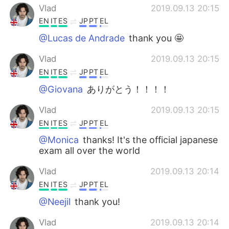
Vlad
2019.09.13 20:15
EN
IT
ES
JP
PT
EL
@Lucas de Andrade
thank you 🤩
Vlad
2019.09.13 20:15
EN
IT
ES
JP
PT
EL
@Giovana
ありがとう！！！！
Vlad
2019.09.13 20:15
EN
IT
ES
JP
PT
EL
@Monica
thanks! It's the official japanese
exam all over the world
Vlad
2019.09.13 20:14
EN
IT
ES
JP
PT
EL
@Neejil
thank you!
Vlad
2019.09.13 20:14