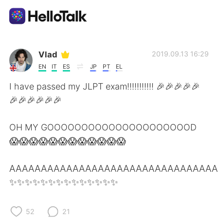
Aplicación de intercambio de idiomas
Vlad
2019.09.13 16:29
EN
IT
ES
JP
PT
EL
AI Grammar Checker
I have passed my JLPT exam!!!!!!!!!!! 🎉🎉🎉🎉🎉
🎉🎉🎉🎉🎉🎉
Español
OH MY GOOOOOOOOOOOOOOOOOOOOOD
😱😱😱😱😱😱😱😱😱😱😱😱
English
简体中文
AAAAAAAAAAAAAAAAAAAAAAAAAAAAAAAA
繁體中文
العربية
✨✨✨✨✨✨✨✨✨✨✨✨✨✨
Français
Deutsch
52
21