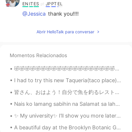
EN
IT
ES
JP
PT
EL
@Jessica
thank you!!!!
Vlad
2019.09.13 20:13
Abrir HelloTalk para conversar
EN
IT
ES
JP
PT
EL
@Brésilien
thanks
Vlad
2019.09.13 20:13
Momentos Relacionados
EN
IT
ES
JP
PT
EL
🤣🤣🤣🤣🤣🤣🤣🤣🤣🤣🤣🤣🤣🤣🤣🤣🤣🤣🤣🤣🤣🤣🤣🤣🤣🤣🤣🤣🤣🤣🤣🤣🤣🤣🤣🤣🤣🤣🤣🤣🤣🤣🤣🤣🤣🤣🤣🤣🤣🤣🤣🤣🤣🤣🤣🤣🤣🤣🤣🤣🤣🤣🤣🤣🤣🤣🤣🤣🤣🤣
@Eric Santana
obrigado!!!!
I had to try this new Taqueria(taco place) and I loved it!! Who wouldn't want pink tacos! 💕🌮 And ...
Eric Santana
2019.09.13 19:51
皆さん、おはよう！自分で魚を釣るレストランに行ったことがありますか？2週間前、友達と渋谷でざうおに行きました。最初、あんまり行きたくなかったです。理由は、何回釣りに行ったのに、全然魚を釣ったこと...
PT
EN
Parabéns!! Você é o cara!
Nais ko lamang sabihin na Salamat sa lahat ng aking mga kaibigan sa Pilipinas ikaw ang ilan sa pi...
Brésilien
2019.09.13 18:02
✨ My university✨ I’ll show you more later ^^ Yes, it’s winter but no snow. It’s sunny and warm☀...
PT
EN
A beautiful day at the Brooklyn Botanic Gardens. It was really hot and humid today but being arou...
Congratulations!