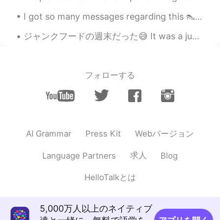
た。
I got so many messages regarding this 👠💖😁😂 It is perfume from Dubai one is like rose other ...
楽しかったがクタクタですよ。
ジャンクフードの週末だった😅 It was a junk food weekend 金曜日には、家族と一緒にダリバリーでピザを買った On Friday, I had some deliver...
楽しかったが
、
クタクタですよ。
フォローする
Webバージョン
AI Grammar
Press Kit
求人
Language Partners
Blog
HelloTalkとは
5,000万人以上のネイティブ