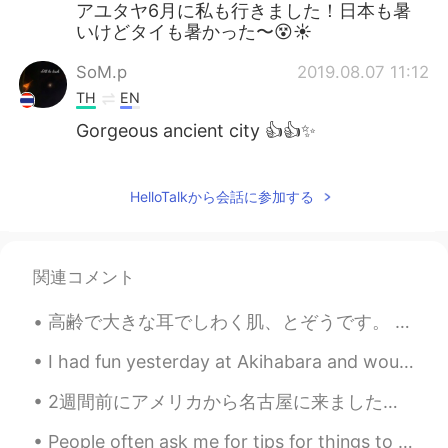
アユタヤ6月に私も行きました！日本も暑
いけどタイも暑かった〜😵☀️
SoM.p
2019.08.07 11:12
TH
EN
Gorgeous ancient city 👍👍✨
Kita Kashif
2019.08.07 11:06
JP
EN
CN
IT
HelloTalkから会話に参加する
自転車の旅お疲れ様でした！私は2番目の
写真の場所を見れてとても嬉しいです！🙌
今夜はゆっくり休んでください。 Have a
関連コメント
nice trip!
高齢で大きな耳でしわく肌、とぞうです。 Old age, big ears and wrinkly skin, and an elephant. (The joke is that I am...
Tsuka
2019.08.07 11:04
JP
EN
I had fun yesterday at Akihabara and would like to thank my friend for showing me around. A very ...
自転車を借りて、町
が
乗り回りまし
2週間前にアメリカから名古屋に来ました。 日本語を勉強して友達を作りたいから、一緒に話してくださいませんか？ I recently moved to Japan and need to lea...
た。
People often ask me for tips for things to do in London This is London’s oldest restaurant! 1798...
自転車を借りて、町
で
乗り回りまし