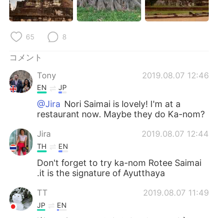
Deutsch
한국어
Русский
ไทย
65
8
Indonesia
Italiano
コメント
Tony
2019.08.07 12:46
Türkçe
Tiếng Việt
EN
JP
Português
@Jira
Nori Saimai is lovely! I'm at a
restaurant now. Maybe they do Ka-nom?
Jira
2019.08.07 12:44
TH
EN
Don't forget to try ka-nom Rotee Saimai
.it is the signature of Ayutthaya
TT
2019.08.07 11:49
JP
EN