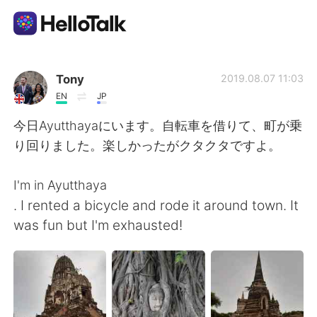
語学交換アプリ
Tony
2019.08.07 11:03
EN
JP
AI Grammar Checker
今日Ayutthayaにいます。自転車を借りて、町が乗
り回りました。楽しかったがクタクタですよ。
日本語
I'm in Ayutthaya
. I rented a bicycle and rode it around town. It
English
简体中文
was fun but I'm exhausted!
繁體中文
Español
العربية
Français