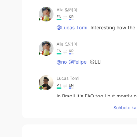
Alia 알리아
EN
KR
@Lucas Tomi
Interesting how the 
Alia 알리아
EN
KR
@no @Felipe
😃👍🏻
Lucas Tomi
PT
EN
In Brazil it's FAQ too!! but mostly 
Sohbete kat
Felipe
PT
ES
EN
IT
Thanks, I like it 👍