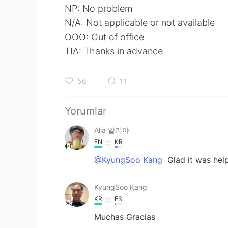
NP: No problem
N/A: Not applicable or not available
OOO: Out of office
TIA: Thanks in advance
56
11
Yorumlar
Alia 알리아
EN
KR
@KyungSoo Kang
Glad it was help
KyungSoo Kang
KR
ES
Muchas Gracias