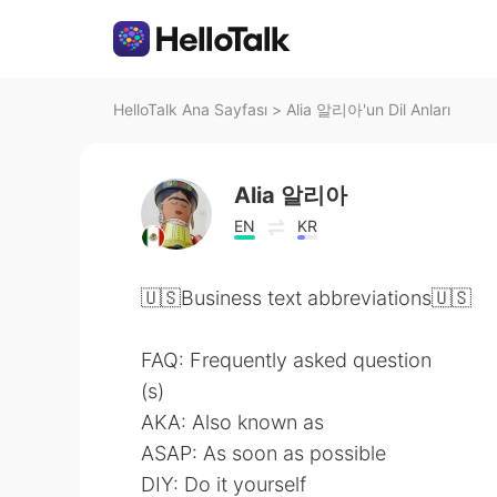
HelloTalk Ana Sayfası
>
Alia 알리아'un Dil Anları
Alia 알리아
EN
KR
🇺🇸Business text abbreviations🇺🇸
FAQ: Frequently asked question
(s)
AKA: Also known as
ASAP: As soon as possible
DIY: Do it yourself