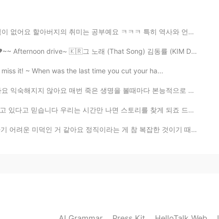
2021.08.03 21:33
공부예요 ㅋㅋㅋ 특히 역사와 언어 공부에 관심이 많으십니다 사진에서 할아버지께서 공부용으로 사용...
~~ Afternoon drive~ 🇰🇷그 노래 (That Song) 김동률 (KIM DONG...
iss it! ~ When was the last time you cut your ha...
은 생명을 볼때마다 본능적으로 놀라서 소리를 내고 잠시 동안 눈을 감아요 운전할때 그러면 위험한...
만 나면 스토리를 찾게 되죠 드라마를 시청하든가, 영화관에 가든가, 연극을 보든가, 웹툰을 읽든...
요 정직이라는 게 참 복잡한 것이기 때문에요 정직한 사람은 그저 팩트만 말하는 사람이 아니에요 ...
AI Grammar
Press Kit
HelloTalk Web