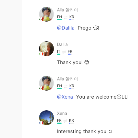
Alia 알리아
EN
KR
@Dalila
Prego 🙂!
Dalila
IT
FR
Thank you! 😊
Alia 알리아
EN
KR
@Xena
You are welcome😃👍🏻
Xena
FR
KR
Interesting thank you ☺️