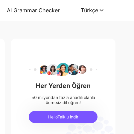
AI Grammar Checker
Türkçe
Her Yerden Öğren
50 milyondan fazla anadili olanla
ücretsiz dil öğren!
HelloTalk'u indir