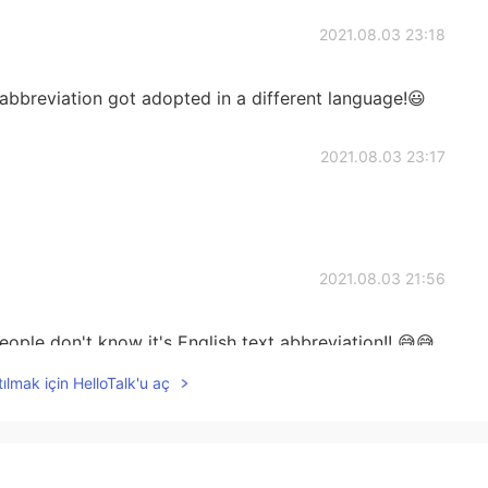
2021.08.03 23:18
abbreviation got adopted in a different language!😃
2021.08.03 23:17
2021.08.03 21:56
people don't know it's English text abbreviation!! 😅😅
ılmak için HelloTalk'u aç
2021.08.03 21:38