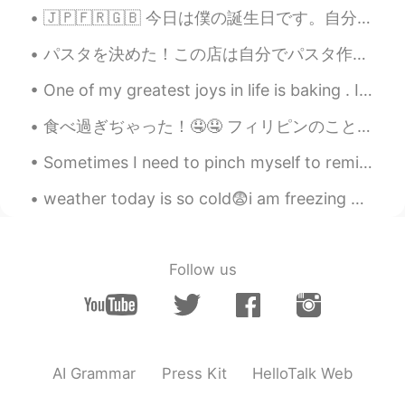
parte d
e
Flórida.
🇯🇵🇫🇷🇬🇧 今日は僕の誕生日です。自分のためにこのカメラを買いました。生まれて初めてカメラを持っています。普通にスマホを使っています。いい写真を撮るのが楽しみにしています。 C’est m...
minha primeir
a
viagem aqui nessa
parte d
a
Flórida.
パスタを決めた！この店は自分でパスタ作っています。珍しい！生パスタ大好きです。そして、実はボロネーゼはスパゲティが代表的なじゃない！広いのパスタは正しです。タリアテッレとかパッパルデッレは一番い...
Tem uma dolfino muito famoso🐬areia
One of my greatest joys in life is baking . It’s a hobby that I really am passionate about . I fi...
branc
o
🤍🏝
y
muit
o
comida d
e
América do Sul 🌮🌯🌮😋t
á
gostando
食べ過ぎぢゃった！🤤🤤 フィリピンのことを知ってる人へ、これらのフィリピンの食べ物の名前を知ってますか？ 大体、みんなは食べるこどが好きですが、フィリピン人が一番食べるのが好きだと思います❗️...
muito, mais e um po
ç
o frio 🥶
Sometimes I need to pinch myself to remind myself to enjoy the random places I come across while ...
Tem uma dolfino muito famoso🐬areia
branc
a
🤍🏝
e
muit
a
comida d
a
weather today is so cold😨i am freezing 😨 please everyone take care of yourself and keep yourself ...
América do Sul 🌮🌯🌮😋t
o
gostando
muito, mais e um po
uc
o frio 🥶
Follow us
Anderson
2020.02.01 12:53
PT
EN
Estou aqui
no
Clearwater, Flórida !
Estou aqui
em
Clearwater, Flórida !
AI Grammar
Press Kit
HelloTalk Web
minha primeir
o
viagem aqui n
o
essa