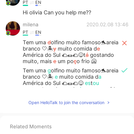
PT
EN
Hi olivia Can you help me??
milena
2020.02.08 13:46
PT
EN
Tem uma
d
olfino muito famoso🐬areia
branco 🤍🏝
y
muito comida d
e
América do Sul 🌮🌯🌮😋t
á
gostando
muito, mais
e
um po
ç
o frio 🥶
Tem uma
g
olfino muito famoso🐬areia
branco 🤍🏝
e
muito comida d
a
América do Sul 🌮🌯🌮😋
es
t
ou
gostando muito, mais
é
um po
uc
o frio
🥶
Open HelloTalk to join the conversation
Alexandre
2020.02.04 19:10
PT
EN
Related Moments
minha primeir
o
viagem aqui n
o
essa