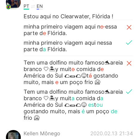
PT
EN
Estou aqui no Clearwater, Flórida !
minha primeiro viagem aqui n
o
essa
parte d
e
Flórida.
minha primeiro viagem aqui nessa
parte d
a
Flórida.
Tem uma dolfino muito famoso🐬areia
branco 🤍🏝y muit
o
comida d
e
América do Sul 🌮🌯🌮😋t
á
gostando
muito, mais
e
um poço frio 🥶
Tem uma dolfino muito famoso🐬areia
branco 🤍🏝y muit
a
comida d
a
América do Sul 🌮🌯🌮😋
es
t
ou
gostando muito, mais
é
um poço
de
frio 🥶
Kellen Mônego
2020.02.13 21:34