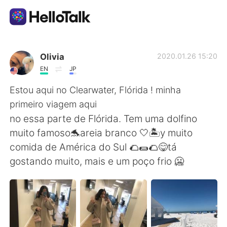
Language Exchange App
Olivia
2020.01.26 15:20
EN
JP
AI Grammar Checker
Estou aqui no Clearwater, Flórida ! minha
primeiro viagem aqui
English
no essa parte de Flórida. Tem uma dolfino
muito famoso🐬areia branco 🤍🏝y muito
comida de América do Sul 🌮🌯🌮😋tá
简体中文
繁體中文
gostando muito, mais e um poço frio 🥶
Español
العربية
Français
Deutsch