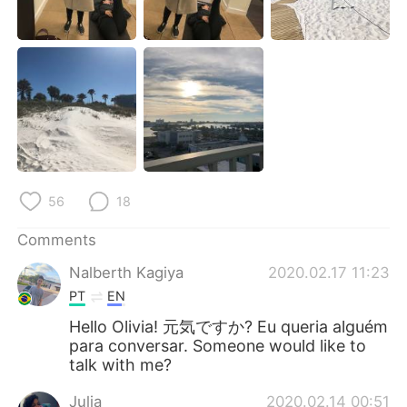
日本語
한국어
Русский
ไทย
Indonesia
Italiano
Türkçe
Tiếng Việt
Português
56
18
Comments
Nalberth Kagiya
2020.02.17 11:23
PT
EN
Hello Olivia! 元気ですか? Eu queria alguém
para conversar. Someone would like to
talk with me?
Julia
2020.02.14 00:51